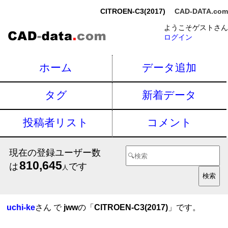
CITROEN-C3(2017)
CAD-DATA.com
ようこそゲストさん
ログイン
ホーム
データ追加
タグ
新着データ
投稿者リスト
コメント
現在の登録ユーザー数
810,645
は
です
人
uchi-ke
さん で
jww
の「
CITROEN-C3(2017)
」です。