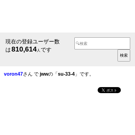
現在の登録ユーザー数
810,614
は
です
人
voron47
さん で
jww
の「
su-33-4
」です。