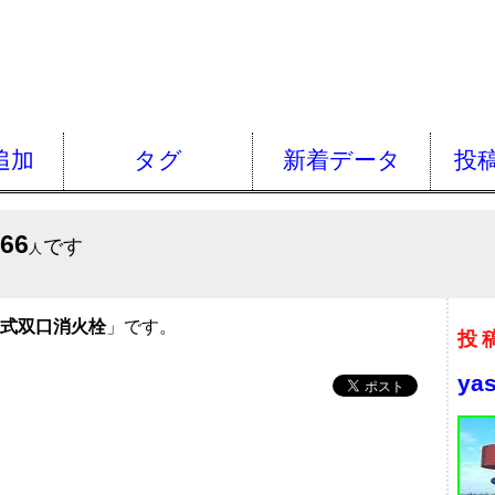
追加
タグ
新着データ
投
666
です
人
式双口消火栓
」です。
投
ya