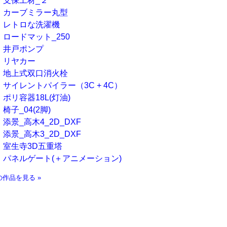
支保工材_２
カーブミラー丸型
レトロな洗濯機
ロードマット_250
井戸ポンプ
リヤカー
地上式双口消火栓
サイレントパイラー（3C + 4C）
ポリ容器18L(灯油)
椅子_04(2脚)
添景_高木4_2D_DXF
添景_高木3_2D_DXF
室生寺3D五重塔
パネルゲート(＋アニメーション)
の作品を見る »