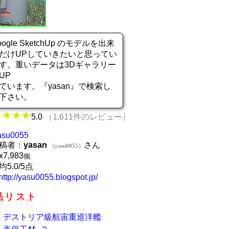
oogle SketchUp のモデルを出来
だけUPしていきたいと思ってい
す。重いデータは3Dギャラリー
UP
ています。『yasan』で検索し
下さい。
5.0
（1,611件のレビュー）
asu0055
稿者：
yasan
さん
（yasu0055）
x
7,983
個
均5.0/5点
http://yasu0055.blogspot.jp/
品リスト
デストリア級航宙重巡洋艦