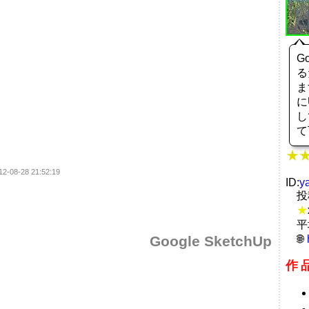
G
る
ま
に
し
て
12-08-28 21:52:19
ID:
y
投
★
平
Google SketchUp
作