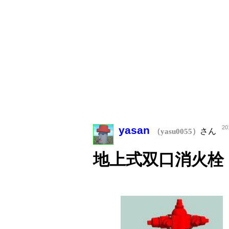
yasan
20
さん
（yasu0055）
地上式双口消火栓