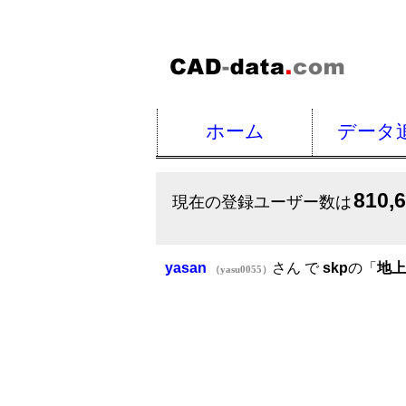
ホーム
データ
810,
現在の登録ユーザー数は
yasan
さん で
skp
の「
地上
（yasu0055）