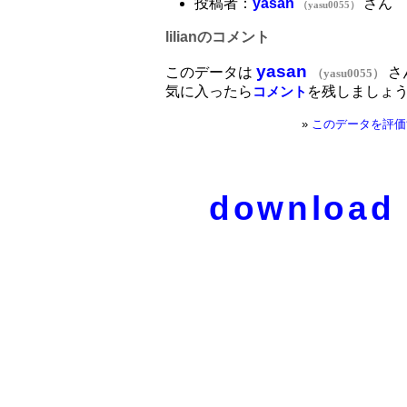
投稿者：
yasan
さん
（yasu0055）
lilianのコメント
yasan
このデータは
さ
（yasu0055）
気に入ったら
を残しましょ
コメント
»
このデータを評価
download