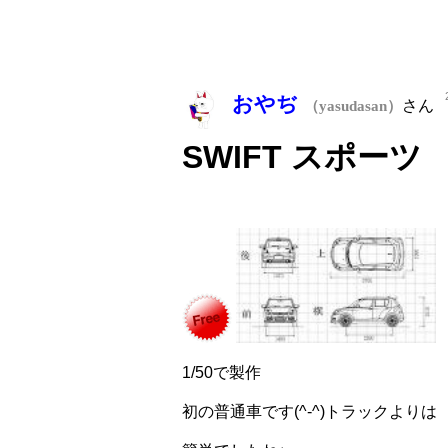
おやぢ
さん
（yasudasan）
SWIFT スポーツ
1/50で製作
初の普通車です(^-^)トラックよりは