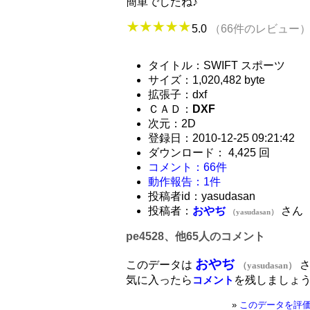
簡単でしたね♪
5.0
（66件のレビュー
タイトル：SWIFT スポーツ
サイズ：1,020,482 byte
拡張子：dxf
ＣＡＤ：
DXF
次元：2D
登録日：2010-12-25 09:21:42
ダウンロード： 4,425 回
コメント：66件
動作報告：1件
投稿者id：yasudasan
投稿者：
おやぢ
さん
（yasudasan）
pe4528、他65人のコメント
おやぢ
このデータは
さ
（yasudasan）
気に入ったら
を残しましょ
コメント
»
このデータを評