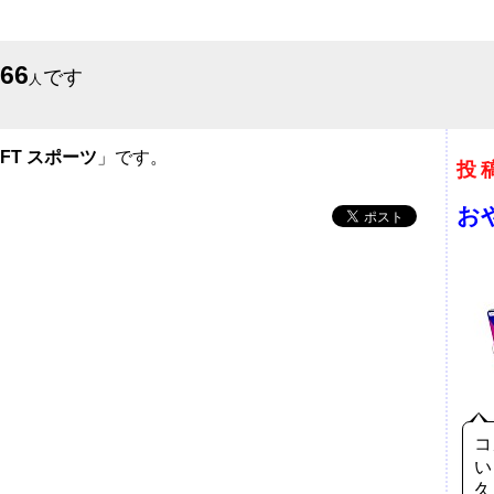
566
です
人
IFT スポーツ
」です。
投
お
コ
い
久