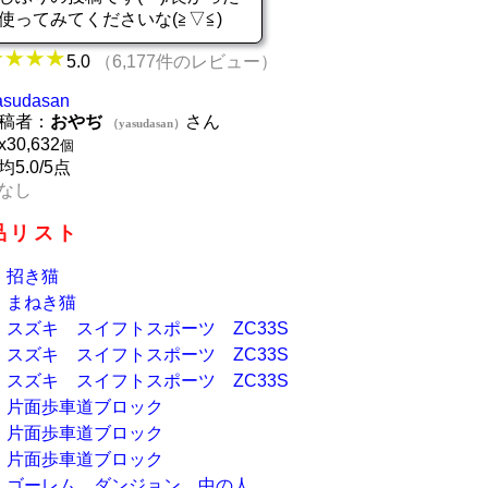
使ってみてくださいな(≧▽≦)
5.0
（6,177件のレビュー）
asudasan
稿者：
おやぢ
さん
（yasudasan）
x
30,632
個
均5.0/5点
なし
品リスト
招き猫
まねき猫
スズキ スイフトスポーツ ZC33S
スズキ スイフトスポーツ ZC33S
スズキ スイフトスポーツ ZC33S
片面歩車道ブロック
片面歩車道ブロック
片面歩車道ブロック
ゴーレム ダンジョン 中の人