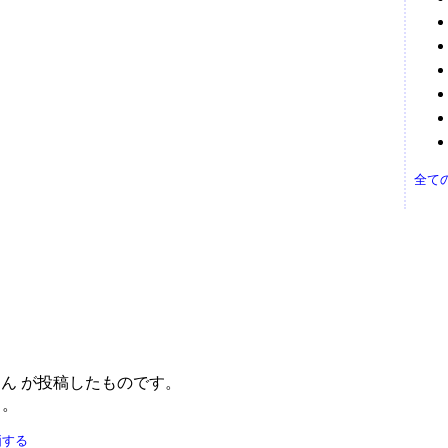
）
全て
ん が投稿したものです。
う。
価する