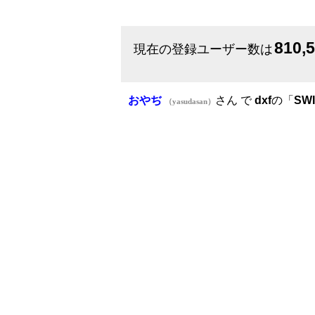
810,
現在の登録ユーザー数は
おやぢ
さん で
dxf
の「
SW
（yasudasan）