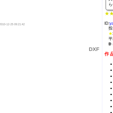
ら
ID:
y
2010-12-25 09:21:42
投
★
平
DXF
作