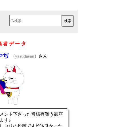
稿者データ
やぢ
さん
（yasudasan）
メント下さった皆様有難う御座
ます♪
しぶりの投稿です(^^)/良かった