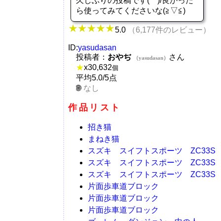
久しぶりの投稿です(^^)/良かった
ら使ってみてくださいな(≧▽≦)
5.0
（6,177件のレビュー）
ID:
yasudasan
投稿者：
おやぢ
さん
（yasudasan）
★
x
30,632
個
平均5.0/5点
なし
作品リスト
招き猫
まねき猫
スズキ スイフトスポーツ ZC33S
スズキ スイフトスポーツ ZC33S
スズキ スイフトスポーツ ZC33S
片面歩車道ブロック
片面歩車道ブロック
片面歩車道ブロック