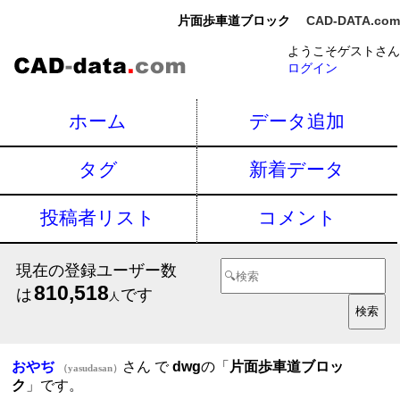
片面歩車道ブロック
CAD-DATA.com
ようこそゲストさん
ログイン
ホーム
データ追加
タグ
新着データ
投稿者リスト
コメント
現在の登録ユーザー数
810,518
は
です
人
おやぢ
さん で
dwg
の「
片面歩車道ブロッ
（yasudasan）
ク
」です。