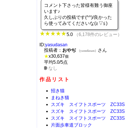
コメント下さった皆様有難う御座
います♪
久しぶりの投稿です(^^)/良かった
ら使ってみてくださいな(≧▽≦)
5.0
（6,178件のレビュー）
ID:
yasudasan
投稿者：
おやぢ
さん
（yasudasan）
★
x
30,637
個
平均5.0/5点
なし
作品リスト
招き猫
まねき猫
スズキ スイフトスポーツ ZC33S
スズキ スイフトスポーツ ZC33S
スズキ スイフトスポーツ ZC33S
片面歩車道ブロック