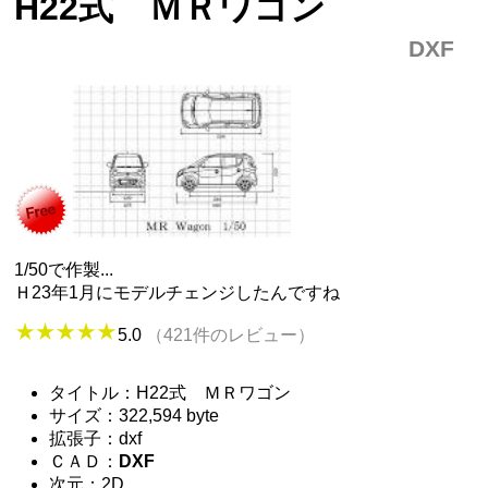
H22式 ＭＲワゴン
DXF
1/50で作製...
Ｈ23年1月にモデルチェンジしたんですね
5.0
（421件のレビュー）
タイトル：H22式 ＭＲワゴン
サイズ：322,594 byte
拡張子：dxf
ＣＡＤ：
DXF
次元：2D