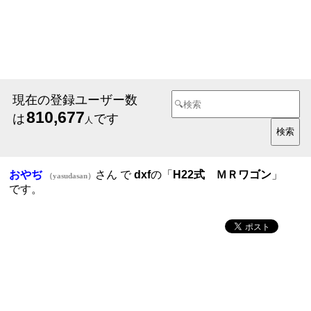
現在の登録ユーザー数
810,677
は
です
人
おやぢ
さん で
dxf
の「
H22式 ＭＲワゴン
」
（yasudasan）
です。