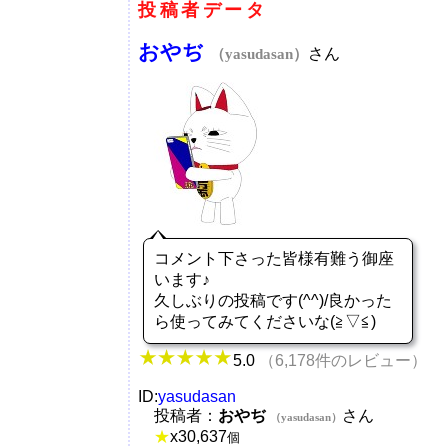
投稿者データ
おやぢ
さん
（yasudasan）
コメント下さった皆様有難う御座
います♪
久しぶりの投稿です(^^)/良かった
ら使ってみてくださいな(≧▽≦)
5.0
（6,178件のレビュー）
ID:
yasudasan
投稿者：
おやぢ
さん
（yasudasan）
★
x
30,637
個