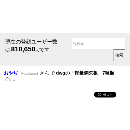
現在の登録ユーザー数
810,650
は
です
人
おやぢ
さん で
dwg
の「
軽量鋼矢板 7種類
」
（yasudasan）
です。