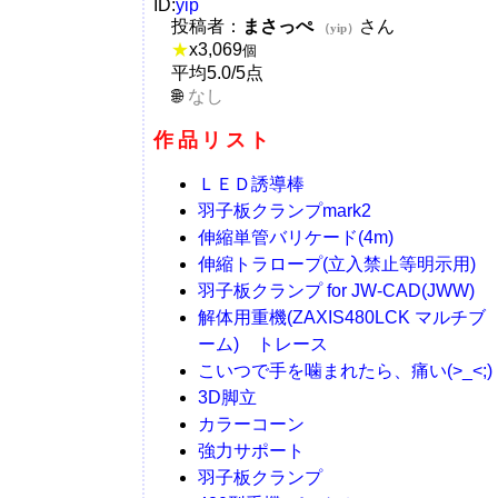
ID:
yip
投稿者：
まさっぺ
さん
（yip）
★
x
3,069
個
平均5.0/5点
なし
作品リスト
ＬＥＤ誘導棒
羽子板クランプmark2
伸縮単管バリケード(4m)
伸縮トラロープ(立入禁止等明示用)
羽子板クランプ for JW-CAD(JWW)
解体用重機(ZAXIS480LCK マルチブ
ーム) トレース
こいつで手を噛まれたら、痛い(>_<;)
3D脚立
カラーコーン
強力サポート
羽子板クランプ