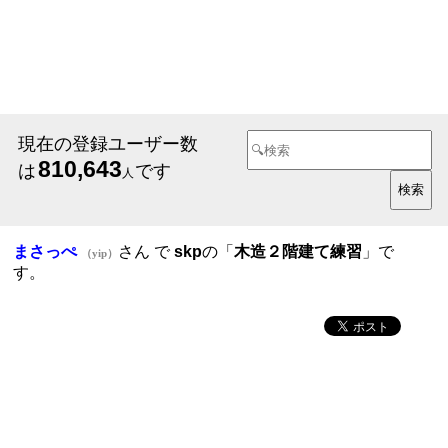
現在の登録ユーザー数
810,643
は
です
人
まさっぺ
さん で
skp
の「
木造２階建て練習
」で
（yip）
す。