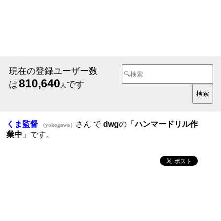
現在の登録ユーザー数
810,640
は
です
人
くま監督
さん で
dwg
の「
ハンマードリル作
（yokogawa）
業中
」です。