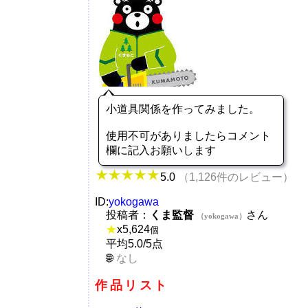
小道具関係を作ってみました。
使用不可がありましたらコメント
欄に記入お願いします
5.0
（1,126件のレビュー）
ID:
yokogawa
投稿者：
くま監督
さん
（yokogawa）
★
x
5,624
個
平均5.0/5点
なし
作品リスト