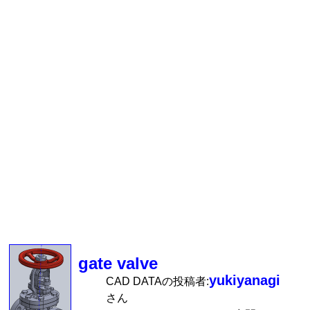
gate valve
yukiyanagi
CAD DATAの投稿者:
さん