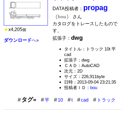
propag
DATA投稿者：
（bou）
さん
カタログをトレースしたもので
★
x
4,205
個
す。
dwg
拡張子：
ダウンロード
へ»
タイトル：トラック 10t 平
cad
拡張子：dwg
ＣＡＤ：AutoCAD
次元：2D
サイズ：226,911byte
日時：2013-09-04 23:21:35
投稿者ＩＤ：
bou
タグ»
平
10
t
cad
トラック