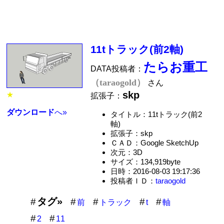
11tトラック(前2軸)
たらお重工
DATA投稿者：
（taraogold）
さん
skp
★
拡張子：
ダウンロード
へ»
タイトル：11tトラック(前2
軸)
拡張子：skp
ＣＡＤ：Google SketchUp
次元：3D
サイズ：134,919byte
日時：2016-08-03 19:17:36
投稿者ＩＤ：
taraogold
タグ»
前
トラック
t
軸
2
11