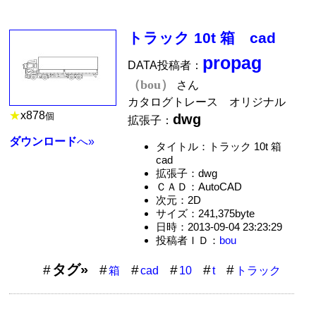
トラック 10t 箱 cad
propag
DATA投稿者：
（bou）
さん
カタログトレース オリジナル
★
x
878
個
dwg
拡張子：
ダウンロード
へ»
タイトル：トラック 10t 箱
cad
拡張子：dwg
ＣＡＤ：AutoCAD
次元：2D
サイズ：241,375byte
日時：2013-09-04 23:23:29
投稿者ＩＤ：
bou
タグ»
箱
cad
10
t
トラック