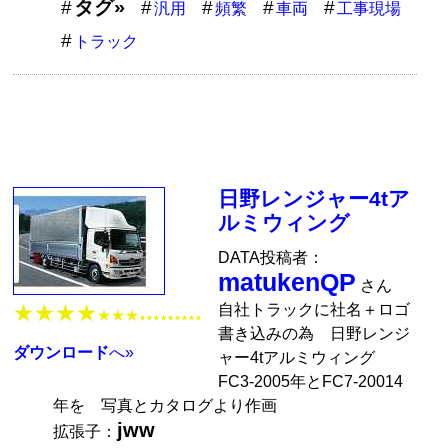
タグ»
汎用
頻繁
車両
工事現場
トラック
日野レンジャー4tア
ルミウィング
DATA投稿者：
matukenQP
さん
自社トラックに社名＋ロゴ
★★★★
★★★
★★★★★★★★★
書き込みの為 日野レンジ
ダウンロード
へ»
ャー4tアルミウィング
FC3-2005年とFC7-20014
年を 写真とカタログより作画
jww
拡張子：