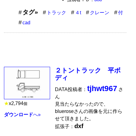
タグ»
トラック
４t
クレーン
付
cad
２トントラック 平ボ
ディ
tjhwt967
DATA投稿者：
さ
ん
★
x
2,794
見当たらなかったので、
個
blueroseさんの画像を元に作ら
ダウンロード
へ»
せて頂きました。
dxf
拡張子：