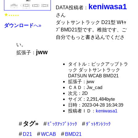
keniwasa1
DATA投稿者：
★
さん
★★★★★
ダットサントラック D21型 Wｷｬ
ダウンロード
へ»
ﾌﾞBMD21型です。稚拙です、ご
自分でもっと書き込んでくださ
い。
jww
拡張子：
タイトル：ピックアップトラ
ック ダットサントラック
DATSUN WCAB BMD21
拡張子：jww
ＣＡＤ：Jw_cad
次元：2D
サイズ：2,291,484byte
日時：2023-04-28 16:34:39
投稿者ＩＤ：
keniwasa1
タグ»
ﾋﾟｯｸｱｯﾌﾟﾄﾗｯｸ
ﾀﾞｯﾄｻﾝﾄﾗｯｸ
D21
WCAB
BMD21