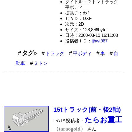
タイトル：２トントラック
平ボディ
拡張子：dxf
ＣＡＤ：DXF
次元：2D
サイズ：128,896byte
日時：2009-03-19 16:11:03
投稿者ＩＤ：
tjhwt967
タグ»
トラック
平ボディ
車
自
動車
２トン
15tトラック(前・後2軸)
たらお重工
DATA投稿者：
（taraogold）
さん