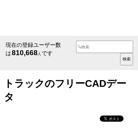
現在の登録ユーザー数
810,668
は
です
人
トラックのフリーCADデー
タ