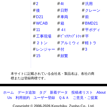
2
4t
汎用
後
日野
クレーン
D21
車両
前
WCAB
箱
BMD21
11
４t
平ボディ
工事現場
ﾋﾟｯｸｱｯﾌﾟﾄﾗｯ
平
ｸ
２トン
アルミウィ
軽トラ
ング
レンジャー
付
3
15
頻繁
本サイトに記載されている会社名・製品名は、各社の商
標または登録商標です。
ホーム
データ追加
タグ
新着データ
投稿者リスト
About
Us
利用規約
ユーザー登録
Ｑ＆Ａ
ご意見・ご提案
Copyright © 2006-2026
Kenchiku_Zyoho Co., Ltd.