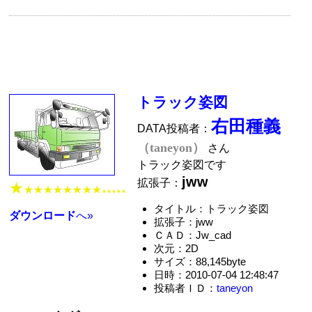
トラック姿図
右田種義
DATA投稿者：
（taneyon）
さん
トラック姿図です
jww
拡張子：
★
★★★★★★★★
★★★★★
タイトル：トラック姿図
ダウンロード
へ»
拡張子：jww
ＣＡＤ：Jw_cad
次元：2D
サイズ：88,145byte
日時：2010-07-04 12:48:47
投稿者ＩＤ：
taneyon