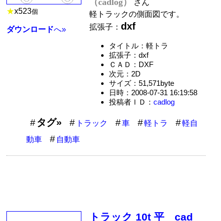
（cadlog）
さん
★
x
523
個
軽トラックの側面図です。
dxf
拡張子：
ダウンロード
へ»
タイトル：軽トラ
拡張子：dxf
ＣＡＤ：DXF
次元：2D
サイズ：51,571byte
日時：2008-07-31 16:19:58
投稿者ＩＤ：
cadlog
タグ»
トラック
車
軽トラ
軽自
動車
自動車
トラック 10t 平 cad