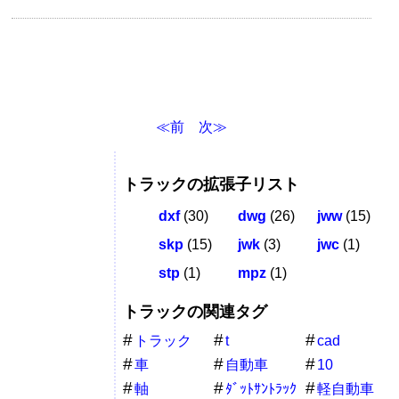
≪前
次≫
トラックの拡張子リスト
dxf
(30)
dwg
(26)
jww
(15)
skp
(15)
jwk
(3)
jwc
(1)
stp
(1)
mpz
(1)
トラックの関連タグ
トラック
t
cad
車
自動車
10
軸
ﾀﾞｯﾄｻﾝﾄﾗｯｸ
軽自動車