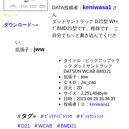
keniwasa1
DATA投稿者：
さ
ん
★
★★★★★
ダットサントラック D21型 Wｷｬ
ダウンロード
へ»
ﾌﾞBMD21型です。稚拙です、ご
自分でもっと書き込んでくださ
い。
jww
拡張子：
タイトル：ピックアップトラ
ック ダットサントラック
DATSUN WCAB BMD21
拡張子：jww
ＣＡＤ：Jw_cad
次元：2D
サイズ：2,291,484byte
日時：2023-04-28 16:34:39
投稿者ＩＤ：
keniwasa1
タグ»
ﾋﾟｯｸｱｯﾌﾟﾄﾗｯｸ
ﾀﾞｯﾄｻﾝﾄﾗｯｸ
D21
WCAB
BMD21