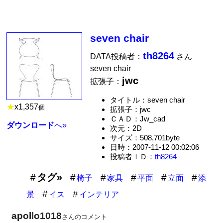
seven chair
th8264
DATA投稿者：
さん
seven chair
jwc
拡張子：
タイトル：seven chair
★
x
1,357
個
拡張子：jwc
ＣＡＤ：Jw_cad
ダウンロード
へ»
次元：2D
サイズ：508,701byte
日時：2007-11-12 00:02:06
投稿者ＩＤ：
th8264
タグ»
椅子
家具
平面
立面
添
景
イス
インテリア
apollo1018
さんのコメント