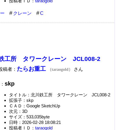
投稿者ＩＤ：
taraogold
ー
クレーン
C
鉄工所 タワークレーン JCL008-2
たらお重工
A投稿者：
さん
（taraogold）
skp
：
タイトル：北川鉄工所 タワークレーン JCL008-2
拡張子：skp
ＣＡＤ：Google SketchUp
次元：3D
サイズ：533,035byte
日時：2026-02-28 18:08:21
投稿者ＩＤ：
taraogold