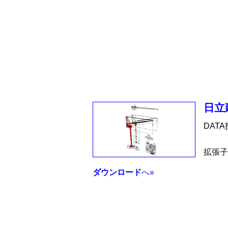
日立
DAT
拡張子
ダウンロード
へ»