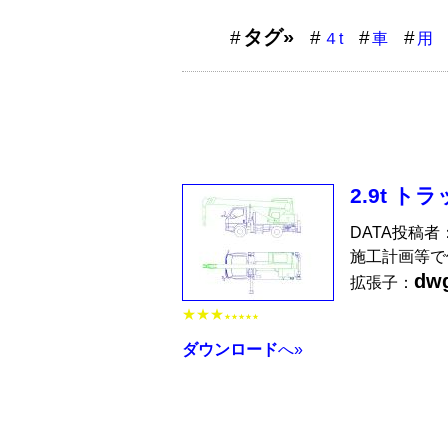
タグ»
４t
車
用
2.9t 
DATA投稿者
施工計画等で
dw
拡張子：
★★★
★★★★★
ダウンロード
へ»