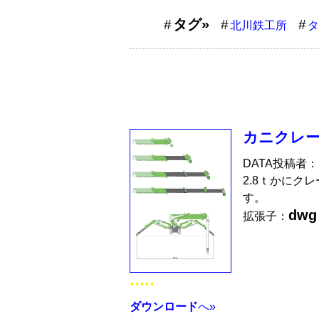
タグ»
北川鉄工所
タ
カニクレ
DATA投稿者：
2.8ｔかにク
す。
dwg
拡張子：
★★★★★
ダウンロード
へ»