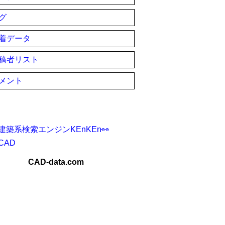
グ
着データ
稿者リスト
メント
建築系検索エンジンKEnKEn👀
CAD
CAD-data.com