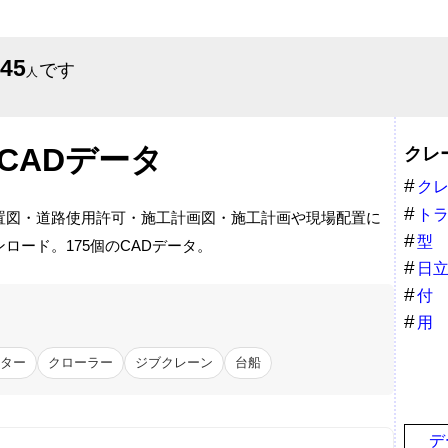
645
です
人
CADデータ
クレ
ク
ト
置図・道路使用許可・施工計画図・施工計画や現場配置に
型
ロード。175個のCADデータ。
日
付
用
ター
クローラー
ジブクレーン
台船
デ