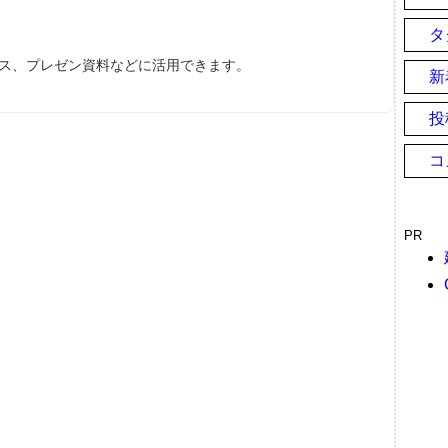
タ
ース、プレゼン資料などに活用できます。
新
投
コ
PR