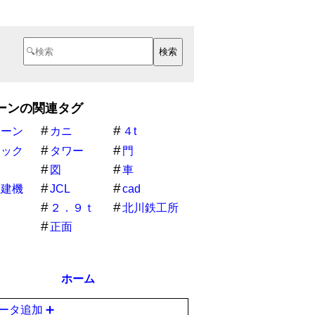
ーンの関連タグ
レーン
カニ
４t
ラック
タワー
門
図
車
立建機
JCL
cad
２．９ｔ
北川鉄工所
正面
ホーム
ータ追加 ➕