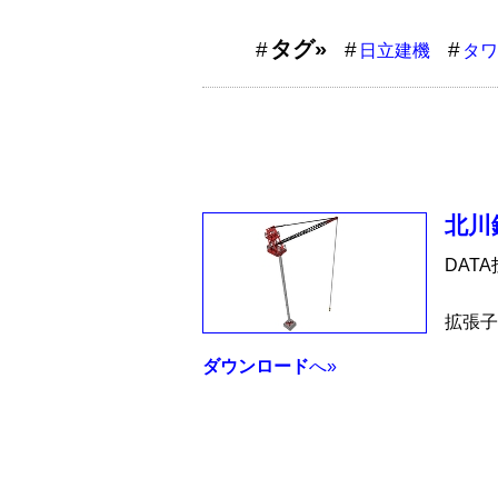
タグ»
日立建機
タワ
北川
DAT
拡張子
ダウンロード
へ»