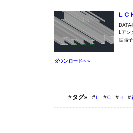
L C
DAT
Lアン
拡張子
ダウンロード
へ»
タグ»
L
C
H