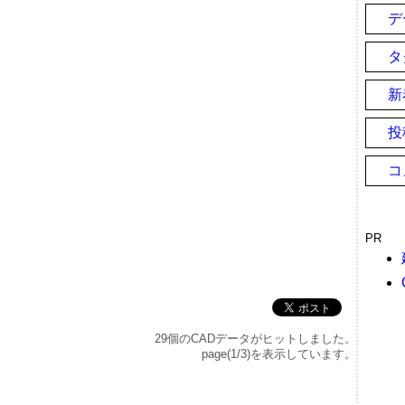
デ
タ
新
投
コ
PR
29個のCADデータがヒットしました。
page(1/3)を表示しています。