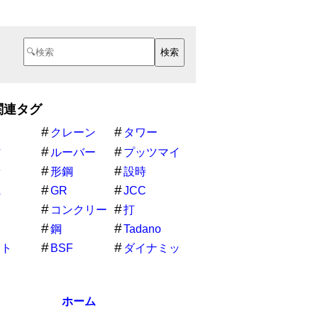
関連タグ
クレーン
タワー
材
ルーバー
プッツマイ
スター
量
形鋼
設時
A
GR
JCC
S
コンクリー
打
ト
鋼
Tadano
スト
BSF
ダイナミッ
クブロック
ホーム