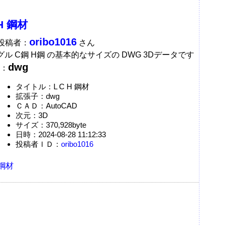
 H 鋼材
oribo1016
A投稿者：
さん
グル C鋼 H鋼 の基本的なサイズの DWG 3Dデータです
dwg
：
タイトル：L C H 鋼材
拡張子：dwg
ＣＡＤ：AutoCAD
次元：3D
サイズ：370,928byte
日時：2024-08-28 11:12:33
投稿者ＩＤ：
oribo1016
鋼材