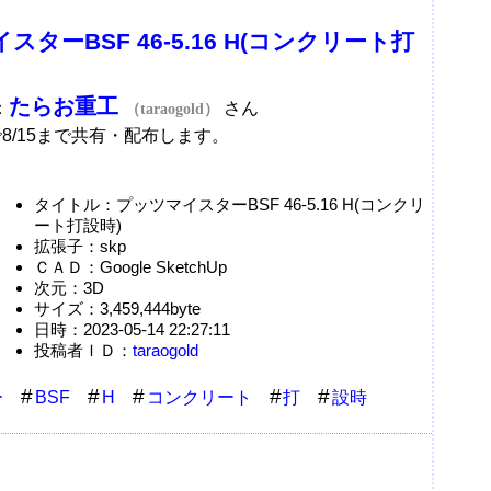
スターBSF 46-5.16 H(コンクリート打
たらお重工
：
さん
（taraogold）
/15まで共有・配布します。
タイトル：プッツマイスターBSF 46-5.16 H(コンクリ
ート打設時)
拡張子：skp
ＣＡＤ：Google SketchUp
次元：3D
サイズ：3,459,444byte
日時：2023-05-14 22:27:11
投稿者ＩＤ：
taraogold
ー
BSF
H
コンクリート
打
設時