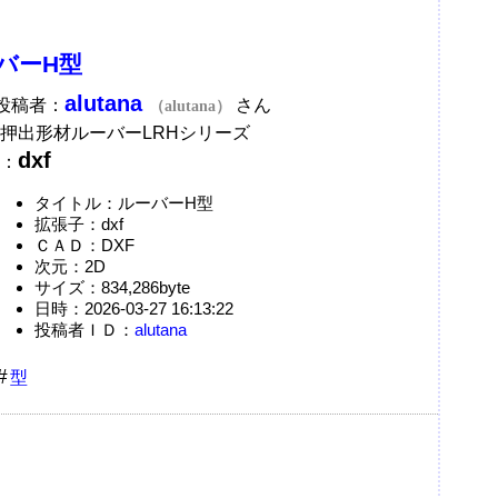
バーH型
alutana
A投稿者：
さん
（alutana）
押出形材ルーバーLRHシリーズ
dxf
：
タイトル：ルーバーH型
拡張子：dxf
ＣＡＤ：DXF
次元：2D
サイズ：834,286byte
日時：2026-03-27 16:13:22
投稿者ＩＤ：
alutana
型