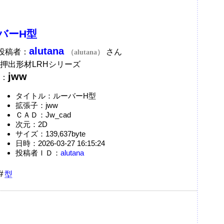
バーH型
alutana
A投稿者：
さん
（alutana）
押出形材LRHシリーズ
jww
：
タイトル：ルーバーH型
拡張子：jww
ＣＡＤ：Jw_cad
次元：2D
サイズ：139,637byte
日時：2026-03-27 16:15:24
投稿者ＩＤ：
alutana
型