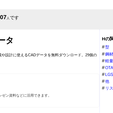
607
です
人
ータ
Hの
型
鋼
成や設計に使えるCADデータを無料ダウンロード。29個の
軽
OT
LG
他
リ
プレゼン資料などに活用できます。