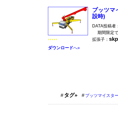
プッツマイ
設時)
DATA投稿者
期間限定で8
skp
拡張子：
★★★★★
ダウンロード
へ»
タグ»
プッツマイスタ