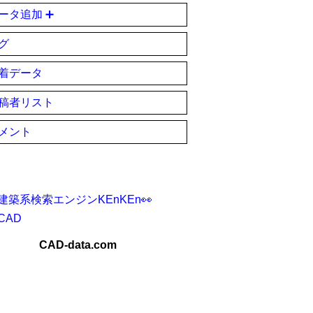
ータ追加 ➕
グ
着データ
稿者リスト
メント
建築系検索エンジンKEnKEn👀
CAD
CAD-data.com