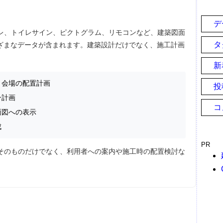
デ
イレ、トイレサイン、ピクトグラム、リモコンなど、建築図面
タ
ざまなデータが含まれます。建築設計だけでなく、施工計画
新
ト会場の配置計画
投
ン計画
コ
面図への表示
成
PR
器そのものだけでなく、利用者への案内や施工時の配置検討な