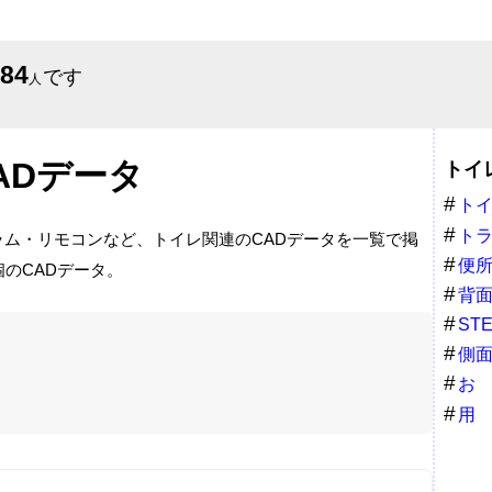
684
です
人
ADデータ
トイ
ト
ト
ム・リモコンなど、トイレ関連のCADデータを一覧で掲
便
のCADデータ。
背
ST
側
お
用