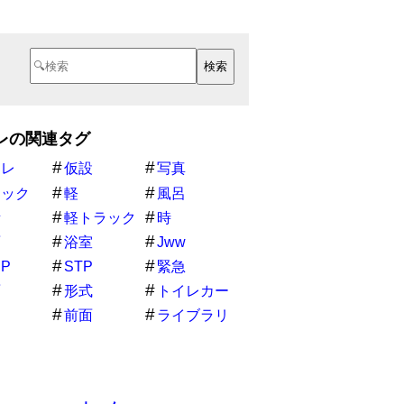
レの関連タグ
イレ
仮設
写真
ラック
軽
風呂
所
軽トラック
時
トイレ
面
浴室
Jww
EP
STP
緊急
面
形式
トイレカー
前面
ライブラリ
ー