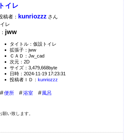
トイレ
kunriozzz
A投稿者：
さん
イレ
jww
：
タイトル：仮設トイレ
拡張子：jww
ＣＡＤ：Jw_cad
次元：2D
サイズ：3,479,668byte
日時：2024-11-19 17:23:31
投稿者ＩＤ：
kunriozzz
便所
浴室
風呂
お願い致します。