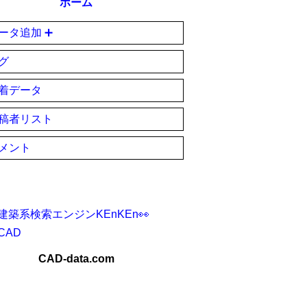
ホーム
ータ追加 ➕
グ
着データ
稿者リスト
メント
建築系検索エンジンKEnKEn👀
CAD
CAD-data.com