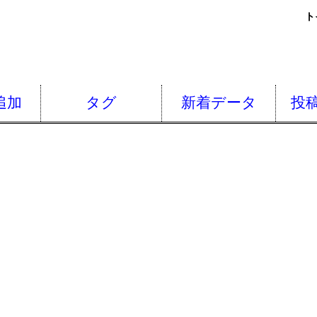
ト
追加
タグ
新着データ
投