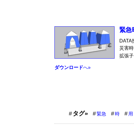
緊急
DAT
災害時
拡張子
ダウンロード
へ»
タグ»
緊急
時
用