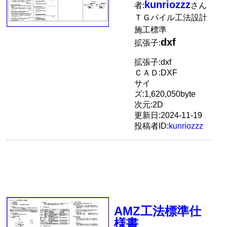
kunriozzz
者:
さん
ＴＧパイル工法設計
施工標準
dxf
拡張子:
拡張子:dxf
ＣＡＤ:DXF
サイ
ズ:1,620,050byte
次元:2D
更新日:2024-11-19
投稿者ID:
kunriozzz
AMZ工法標準仕
様書