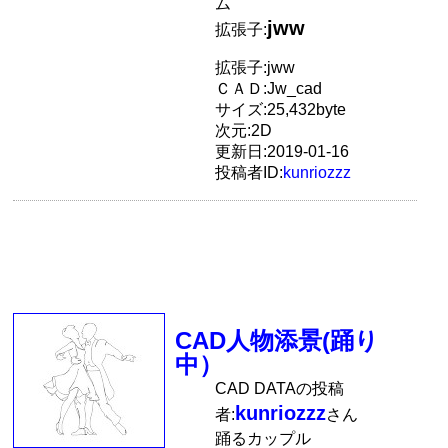
ム
jww
拡張子:
拡張子:jww
ＣＡＤ:Jw_cad
サイズ:25,432byte
次元:2D
更新日:2019-01-16
投稿者ID:
kunriozzz
CAD人物添景(踊り
中）
CAD DATAの投稿
kunriozzz
者:
さん
踊るカップル