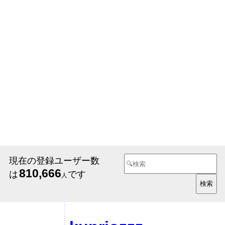
現在の登録ユーザー数
810,666
は
です
人