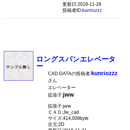
更新日:2018-11-28
投稿者ID:
kunriozzz
ロングスパンエレベータ
ー
kunriozzz
CAD DATAの投稿者:
さん
エレベーター
jww
拡張子:
拡張子:jww
ＣＡＤ:Jw_cad
サイズ:414,008byte
次元:2D