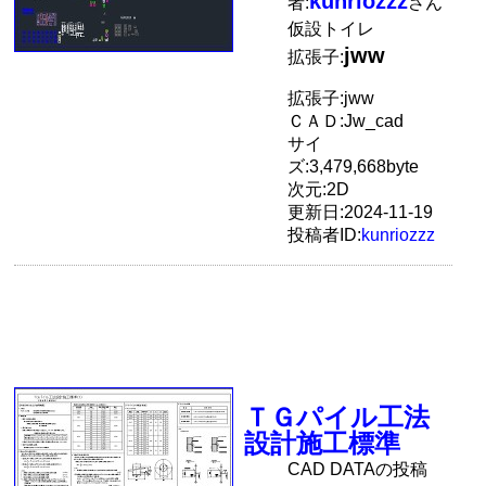
kunriozzz
者:
さん
仮設トイレ
jww
拡張子:
拡張子:jww
ＣＡＤ:Jw_cad
サイ
ズ:3,479,668byte
次元:2D
更新日:2024-11-19
投稿者ID:
kunriozzz
ＴＧパイル工法
設計施工標準
CAD DATAの投稿