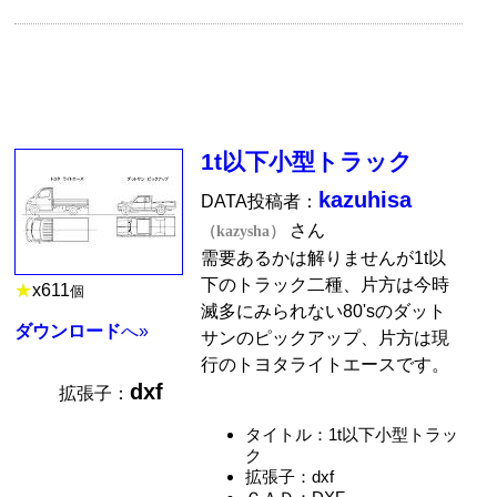
1t以下小型トラック
kazuhisa
DATA投稿者：
さん
（kazysha）
需要あるかは解りませんが1t以
下のトラック二種、片方は今時
★
x
611
個
滅多にみられない80'sのダット
ダウンロード
へ»
サンのピックアップ、片方は現
行のトヨタライトエースです。
dxf
拡張子：
タイトル：1t以下小型トラッ
ク
拡張子：dxf