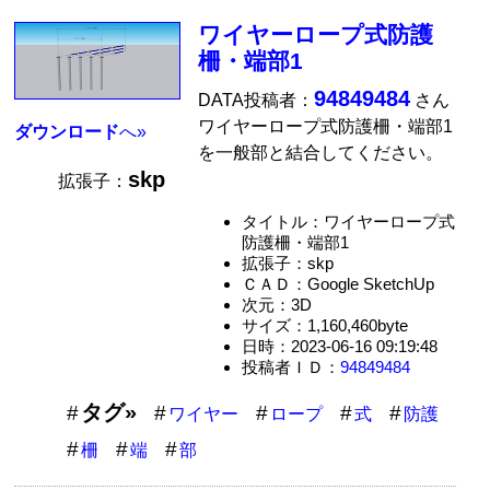
ワイヤーロープ式防護
柵・端部1
94849484
DATA投稿者：
さん
ワイヤーロープ式防護柵・端部1
ダウンロード
へ»
を一般部と結合してください。
skp
拡張子：
タイトル：ワイヤーロープ式
防護柵・端部1
拡張子：skp
ＣＡＤ：Google SketchUp
次元：3D
サイズ：1,160,460byte
日時：2023-06-16 09:19:48
投稿者ＩＤ：
94849484
タグ»
ワイヤー
ロープ
式
防護
柵
端
部