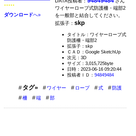
94849484
DATA投稿者：
さん
★★★★★
ワイヤーロープ式防護柵・端部2
ダウンロード
へ»
を一般部と結合してください。
skp
拡張子：
タイトル：ワイヤーロープ式
防護柵・端部2
拡張子：skp
ＣＡＤ：Google SketchUp
次元：3D
サイズ：3,015,725byte
日時：2023-06-16 09:20:44
投稿者ＩＤ：
94849484
タグ»
ワイヤー
ロープ
式
防護
柵
端
部