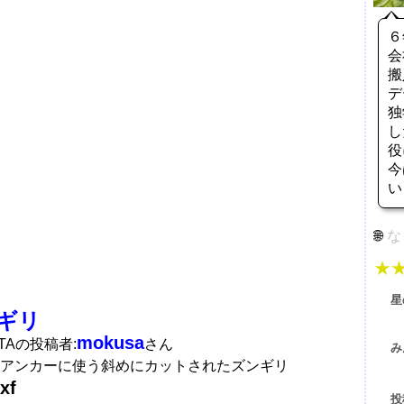
６
会
搬
デ
独
し
役
今
い
な
星
ギリ
mokusa
ATAの投稿者:
さん
み
アンカーに使う斜めにカットされたズンギリ
xf
投