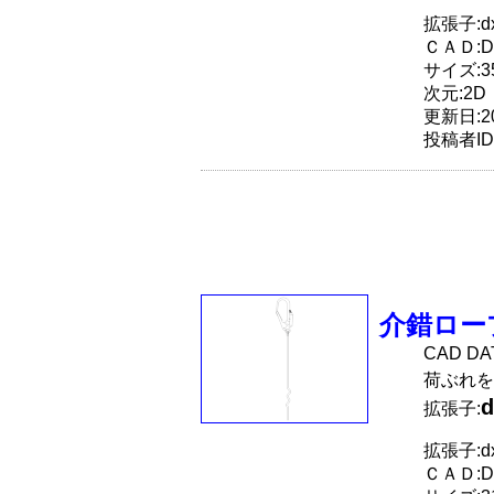
拡張子:dx
ＣＡＤ:D
サイズ:35
次元:2D
更新日:20
投稿者ID
介錯ロー
CAD D
荷ぶれを
d
拡張子:
拡張子:dx
ＣＡＤ:D