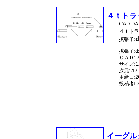
４ｔトラ
CAD D
４ｔトラ
d
拡張子:
拡張子:dx
ＣＡＤ:D
サイズ:1,7
次元:2D
更新日:20
投稿者ID
イーグル