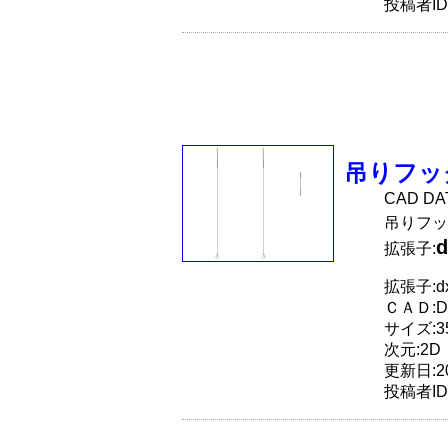
投稿者ID
吊りフッ
CAD D
吊りフッ
d
拡張子:
拡張子:dx
ＣＡＤ:D
サイズ:35
次元:2D
更新日:20
投稿者ID