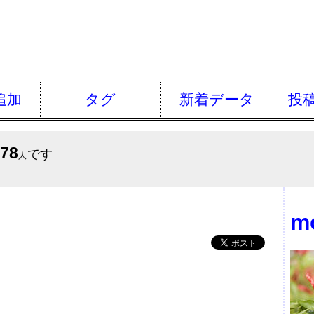
追加
タグ
新着データ
投
578
です
人
m