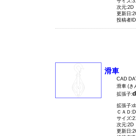
サイズ:31
次元:2D
更新日:20
投稿者ID
滑車
CAD D
滑車 (き
d
拡張子:
拡張子:dx
ＣＡＤ:D
サイズ:21
次元:2D
更新日:20