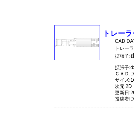
トレーラ
CAD D
トレーラ
d
拡張子:
拡張子:dx
ＣＡＤ:D
サイズ:16
次元:2D
更新日:20
投稿者ID