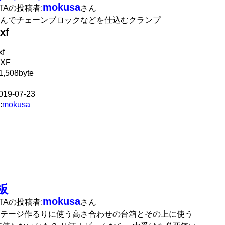
mokusa
ATAの投稿者:
さん
んでチェーンブロックなどを仕込むクランプ
xf
f
XF
,508byte
19-07-23
:
mokusa
板
mokusa
ATAの投稿者:
さん
テージ作るりに使う高さ合わせの台箱とその上に使う