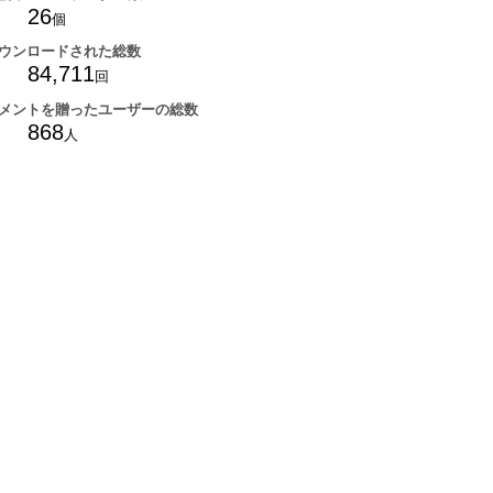
26
個
ウンロードされた総数
84,711
回
メントを贈ったユーザーの総数
868
人