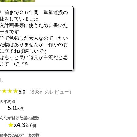
年前まで２５年間 重量運搬の
社をしていました
入計画書等に使うために書いた
ータです
学で勉強した素人なので たい
た物はありませんが 何かのお
に立てれば嬉しいです
はもっと良い道具が主流だと思
ます (;^_^A
し
5.0
（868件のレビュー）
の平均点
5.0
/5点
んなが付けた星の総数
★
x4,327
個
稿中のCADデータの数