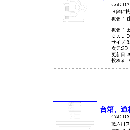
CAD D
Ｈ鋼に挟
d
拡張子:
拡張子:dx
ＣＡＤ:D
サイズ:31
次元:2D
更新日:20
投稿者ID
台箱、道
CAD D
搬入用ス