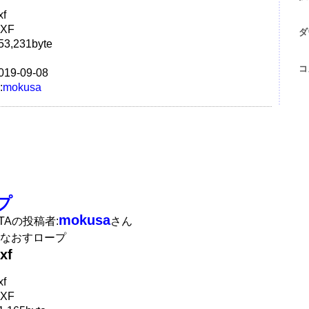
f
XF
ダ
3,231byte
コ
19-09-08
:
mokusa
プ
mokusa
ATAの投稿者:
さん
なおすロープ
xf
f
XF