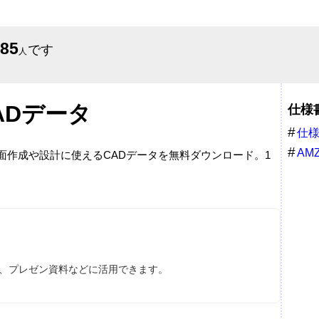
685
です
人
ADデータ
仕様
仕
AM
図面作成や設計に使えるCADデータを無料ダウンロード。1
ス、プレゼン資料などに活用できます。