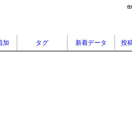
仕
追加
タグ
新着データ
投