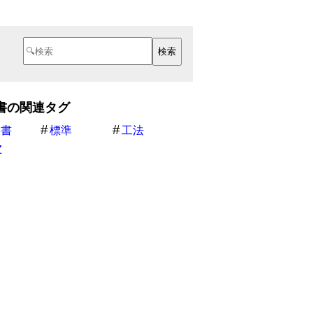
書の関連タグ
様書
標準
工法
Z