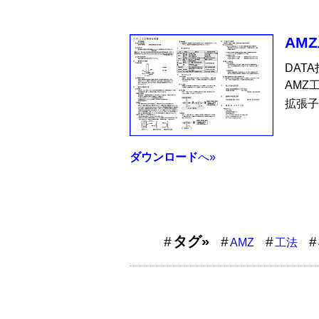
AM
DAT
AMZ
拡張子
ダウンロード
へ»
タグ»
AMZ
工法