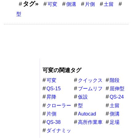
タグ»
可変
側溝
片側
土留
型
可変の関連タグ
可変
クイックス
階段
テップ
QS-15
ブームリフ
屈伸型
ト
昇降
仮設
QS-24
クローラー
型
土留
式
片側
Autocad
側溝
QS-38
高所作業車
足場
ダイナミッ
クブロック