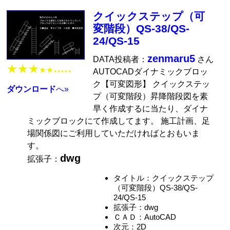
クイックステップ（可
変階段）QS-38/QS-
24/QS-15
zenmaru5
DATA投稿者：
さん
★★★
★★
AUTOCADダイナミックブロッ
★★★★★
ク【可変図形】 クイックステッ
ダウンロード
へ»
プ（可変階段）昇降階段図を素
早く作成するに当たり、ダイナ
ミックブロックにて作成してます。 施工計画、足
場関係図にご利用していただければとおもいま
す。
dwg
拡張子：
タイトル：クイックステップ
（可変階段）QS-38/QS-
24/QS-15
拡張子：dwg
ＣＡＤ：AutoCAD
次元：2D