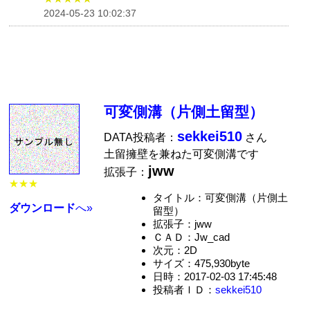
2024-05-23 10:02:37
可変側溝（片側土留型）
sekkei510
DATA投稿者：
さん
土留擁壁を兼ねた可変側溝です
jww
拡張子：
★★★
タイトル：可変側溝（片側土
ダウンロード
へ»
留型）
拡張子：jww
ＣＡＤ：Jw_cad
次元：2D
サイズ：475,930byte
日時：2017-02-03 17:45:48
投稿者ＩＤ：
sekkei510