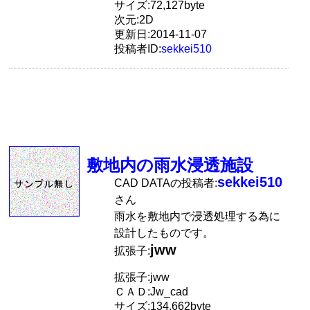
サイズ:72,127byte
次元:2D
更新日:2014-11-07
投稿者ID:
sekkei510
敷地内の雨水浸透施設
sekkei510
CAD DATAの投稿者:
さん
雨水を敷地内で浸透処理する為に
設計したものです。
jww
拡張子:
拡張子:jww
ＣＡＤ:Jw_cad
サイズ:134,662byte