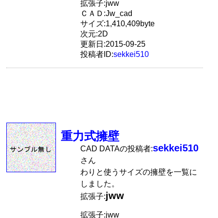
拡張子:jww
ＣＡＤ:Jw_cad
サイズ:1,410,409byte
次元:2D
更新日:2015-09-25
投稿者ID:
sekkei510
重力式擁壁
sekkei510
CAD DATAの投稿者:
さん
わりと使うサイズの擁壁を一覧に
しました。
jww
拡張子:
拡張子:jww