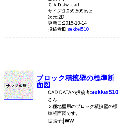
ＣＡＤ:Jw_cad
サイズ:1,059,509byte
次元:2D
更新日:2015-10-14
投稿者ID:
sekkei510
ブロック積擁壁の標準断
面図
sekkei510
CAD DATAの投稿者:
さん
２種地盤用のブロック積擁壁の標
準断面図です。
jww
拡張子: