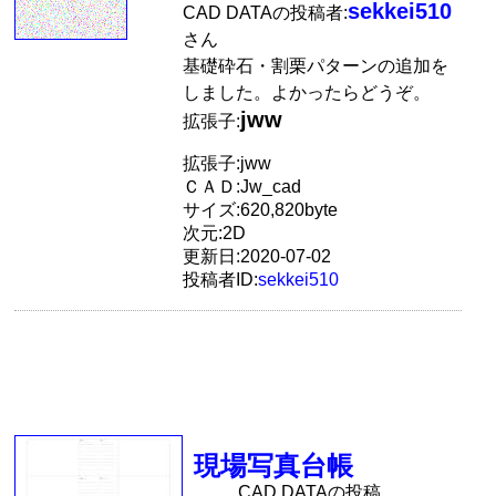
sekkei510
CAD DATAの投稿者:
さん
基礎砕石・割栗パターンの追加を
しました。よかったらどうぞ。
jww
拡張子:
拡張子:jww
ＣＡＤ:Jw_cad
サイズ:620,820byte
次元:2D
更新日:2020-07-02
投稿者ID:
sekkei510
現場写真台帳
CAD DATAの投稿