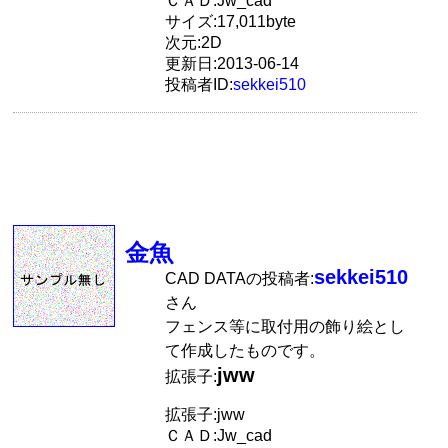
ＣＡＤ:Jw_cad
サイズ:17,011byte
次元:2D
更新日:2013-06-14
投稿者ID:
sekkei510
金魚
sekkei510
CAD DATAの投稿者:
さん
フェンス等に取付用の飾り絵とし
て作成したものです。
jww
拡張子:
拡張子:jww
ＣＡＤ:Jw_cad