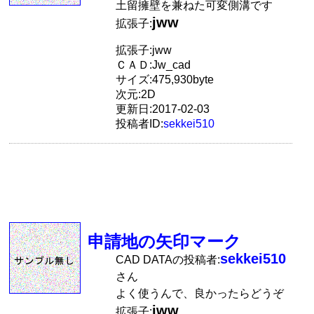
土留擁壁を兼ねた可変側溝です
jww
拡張子:
拡張子:jww
ＣＡＤ:Jw_cad
サイズ:475,930byte
次元:2D
更新日:2017-02-03
投稿者ID:
sekkei510
申請地の矢印マーク
sekkei510
CAD DATAの投稿者:
さん
よく使うんで、良かったらどうぞ
jww
拡張子: