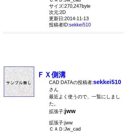
サイズ:270,247byte
次元:2D
更新日:2014-11-13
投稿者ID:
sekkei510
ＦＸ側溝
sekkei510
CAD DATAの投稿者:
さん
最近よく使うので、一覧にしまし
た。
jww
拡張子:
拡張子:jww
ＣＡＤ:Jw_cad