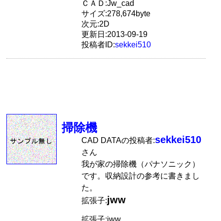
ＣＡＤ:Jw_cad
サイズ:278,674byte
次元:2D
更新日:2013-09-19
投稿者ID:
sekkei510
掃除機
sekkei510
CAD DATAの投稿者:
さん
我が家の掃除機（パナソニック）
です。収納設計の参考に書きまし
た。
jww
拡張子:
拡張子:jww