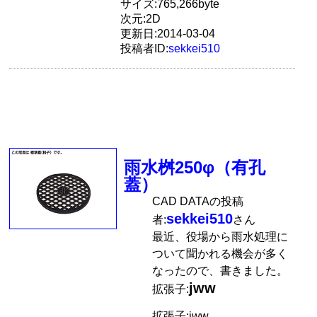
サイズ:765,266byte
次元:2D
更新日:2014-03-04
投稿者ID:
sekkei510
雨水桝250φ（有孔
蓋）
CAD DATAの投稿
sekkei510
者:
さん
最近、役場から雨水処理に
ついて聞かれる機会が多く
なったので、書きました。
jww
拡張子:
拡張子:jww