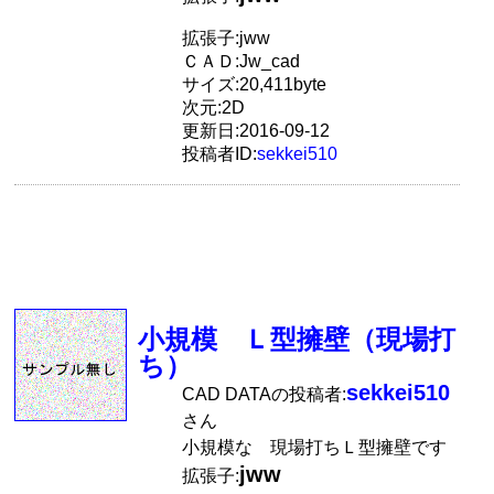
拡張子:jww
ＣＡＤ:Jw_cad
サイズ:20,411byte
次元:2D
更新日:2016-09-12
投稿者ID:
sekkei510
小規模 Ｌ型擁壁（現場打
ち）
sekkei510
CAD DATAの投稿者:
さん
小規模な 現場打ちＬ型擁壁です
jww
拡張子: