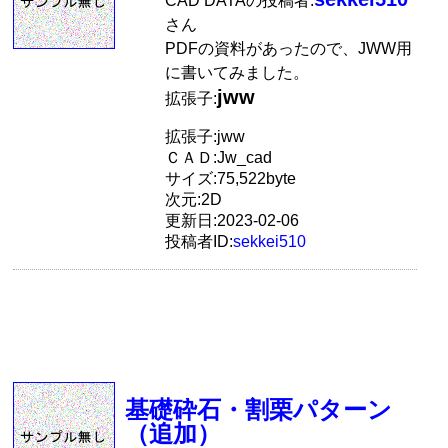
CAD DATAの投稿者:
さん
PDFの資料があったので、JWW用
に書いてみました。
jww
拡張子:
拡張子:jww
ＣＡＤ:Jw_cad
サイズ:75,522byte
次元:2D
更新日:2023-02-06
投稿者ID:
sekkei510
基礎砕石・割栗パターン
（追加）