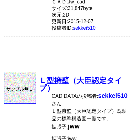
ＣＡＤ:Jw_cad
サイズ:31,847byte
次元:2D
更新日:2015-12-07
投稿者ID:
sekkei510
Ｌ型擁壁（大臣認定タイ
プ）
sekkei510
CAD DATAの投稿者:
さん
Ｌ型擁壁（大臣認定タイプ）既製
品の標準構造図一覧です。
jww
拡張子:
拡張子:jww