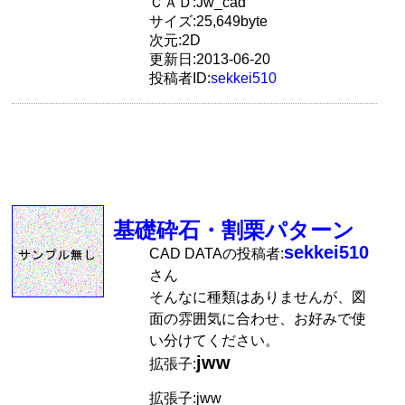
ＣＡＤ:Jw_cad
サイズ:25,649byte
次元:2D
更新日:2013-06-20
投稿者ID:
sekkei510
基礎砕石・割栗パターン
sekkei510
CAD DATAの投稿者:
さん
そんなに種類はありませんが、図
面の雰囲気に合わせ、お好みで使
い分けてください。
jww
拡張子:
拡張子:jww