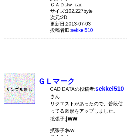
ＣＡＤ:Jw_cad
サイズ:102,227byte
次元:2D
更新日:2013-07-03
投稿者ID:
sekkei510
ＧＬマーク
sekkei510
CAD DATAの投稿者:
さん
リクエストがあったので、普段使
ってる図形をアップしました。
jww
拡張子:
拡張子:jww