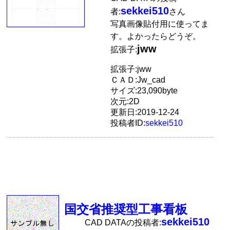
sekkei510
者:
さん
写真画像貼付用に使ってま
す。よかったらどうぞ。
jww
拡張子:
拡張子:jww
ＣＡＤ:Jw_cad
サイズ:23,090byte
次元:2D
更新日:2019-12-24
投稿者ID:
sekkei510
国交省推奨型工事看板
sekkei510
CAD DATAの投稿者: