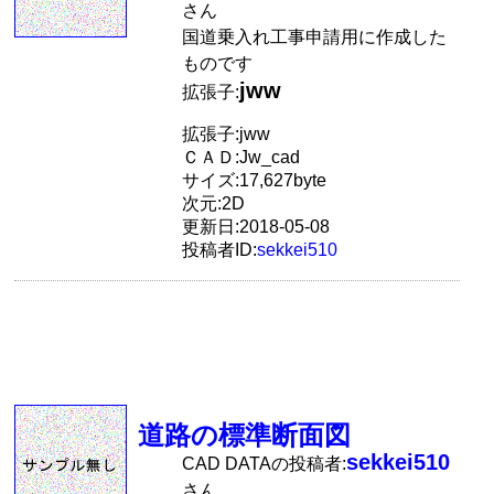
さん
国道乗入れ工事申請用に作成した
ものです
jww
拡張子:
拡張子:jww
ＣＡＤ:Jw_cad
サイズ:17,627byte
次元:2D
更新日:2018-05-08
投稿者ID:
sekkei510
道路の標準断面図
sekkei510
CAD DATAの投稿者:
さん