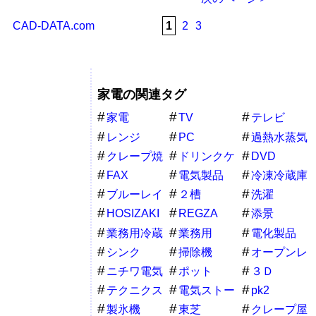
CAD-DATA.com
1
2
3
家電の関連タグ
家電
TV
テレビ
レンジ
PC
過熱水蒸気
クレープ焼
ドリンクケ
DVD
き機器
ース
FAX
電気製品
冷凍冷蔵庫
ブルーレイ
２槽
洗濯
HOSIZAKI
REGZA
添景
業務用冷蔵
業務用
電化製品
庫
シンク
掃除機
オープンレ
ンジ
ニチワ電気
ポット
３Ｄ
テクニクス
電気ストー
pk2
ブ
製氷機
東芝
クレープ屋