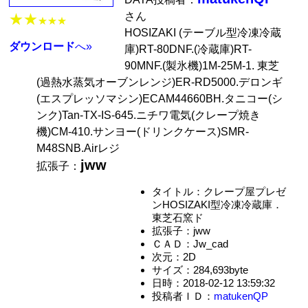
さん
★★
★★★
HOSIZAKI (テーブル型冷凍冷蔵
ダウンロード
へ»
庫)RT-80DNF.(冷蔵庫)RT-
90MNF.(製氷機)1M-25M-1. 東芝
(過熱水蒸気オーブンレンジ)ER-RD5000.デロンギ
(エスプレッソマシン)ECAM44660BH.タニコー(シ
ンク)Tan-TX-IS-645.ニチワ電気(クレープ焼き
機)CM-410.サンヨー(ドリンクケース)SMR-
M48SNB.Airレジ
jww
拡張子：
タイトル：クレープ屋プレゼ
ンHOSIZAKI型冷凍冷蔵庫．
東芝石窯ド
拡張子：jww
ＣＡＤ：Jw_cad
次元：2D
サイズ：284,693byte
日時：2018-02-12 13:59:32
投稿者ＩＤ：
matukenQP