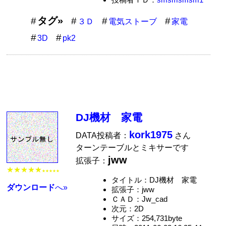
タグ»
３Ｄ
電気ストーブ
家電
3D
pk2
DJ機材 家電
kork1975
DATA投稿者：
さん
ターンテーブルとミキサーです
jww
拡張子：
★★★★★
★★★★★
タイトル：DJ機材 家電
ダウンロード
へ»
拡張子：jww
ＣＡＤ：Jw_cad
次元：2D
サイズ：254,731byte