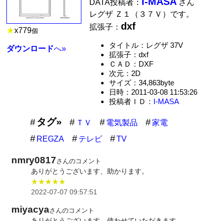
I-MASA
DATA投稿者：
さん
レグザ Ｚ１（３７Ｖ）です。
dxf
拡張子：
★
x
779
個
タイトル：レグザ 37V
ダウンロード
へ»
拡張子：dxf
ＣＡＤ：DXF
次元：2D
サイズ：34,863byte
日時：2011-03-08 11:53:26
投稿者ＩＤ：
I-MASA
タグ»
ＴＶ
電気製品
家電
REGZA
テレビ
TV
nmry0817
さんのコメント
ありがとうございます、助かります。
★★★★★
2022-07-07 09:57:51
miyacya
さんのコメント
ありがとうございます。使わせていただきます。