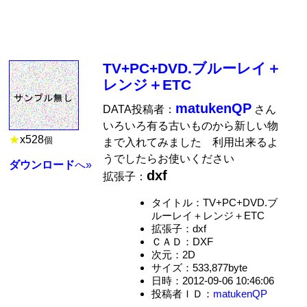
TV+PC+DVD.ブルーレイ＋
レンジ＋ETC
matukenQP
DATA投稿者：
さん
いろいろ有る古いものから新しい物
★
x
528
個
まで入れてみました 利用出来るよ
うでしたらお使いください
ダウンロード
へ»
dxf
拡張子：
タイトル：TV+PC+DVD.ブ
ルーレイ＋レンジ＋ETC
拡張子：dxf
ＣＡＤ：DXF
次元：2D
サイズ：533,877byte
日時：2012-09-06 10:46:06
投稿者ＩＤ：
matukenQP