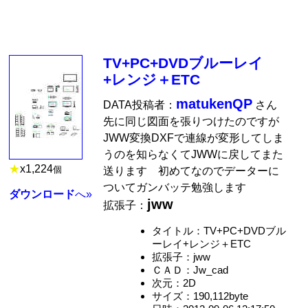
TV+PC+DVDブルーレイ
+レンジ＋ETC
matukenQP
DATA投稿者：
さん
先に同じ図面を張りつけたのですが
JWW変換DXFで連線が変形してしま
うのを知らなくてJWWに戻してまた
★
x
1,224
個
送ります 初めてなのでデーターに
ついてガンバッテ勉強します
ダウンロード
へ»
jww
拡張子：
タイトル：TV+PC+DVDブル
ーレイ+レンジ＋ETC
拡張子：jww
ＣＡＤ：Jw_cad
次元：2D
サイズ：190,112byte