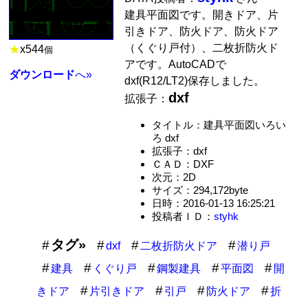
建具平面図です。開きドア、片
引きドア、防火ドア、防火ドア
（くぐり戸付）、二枚折防火ド
★
x
544
個
アです。AutoCADで
ダウンロード
へ»
dxf(R12/LT2)保存しました。
dxf
拡張子：
タイトル：建具平面図いろい
ろ dxf
拡張子：dxf
ＣＡＤ：DXF
次元：2D
サイズ：294,172byte
日時：2016-01-13 16:25:21
投稿者ＩＤ：
styhk
タグ»
dxf
二枚折防火ドア
潜り戸
建具
くぐり戸
鋼製建具
平面図
開
きドア
片引きドア
引戸
防火ドア
折