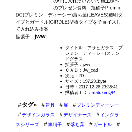
の中に入れたいという施主様へ
のプレゼン資料 旭硝子Premin
DC(プレミン ディーシー)落ち葉(LEAVES)透明タ
イプとガードル(GIRDLE)型板タイプをチョイスし
て入れ込み提案
jww
拡張子：
タイトル：アサヒガラス プ
レミン ディーシー(ステン
ドグラス
拡張子：jww
ＣＡＤ：Jw_cad
次元：2D
サイズ：197,291byte
日時：2017-12-26 23:35:41
投稿者ＩＤ：
matukenQP
タグ»
建具
扉
プレミンディーシー
デザインガラス
デザイナーズ
イングラ
スシリーズ
旭硝子
落ち葉
ガードル