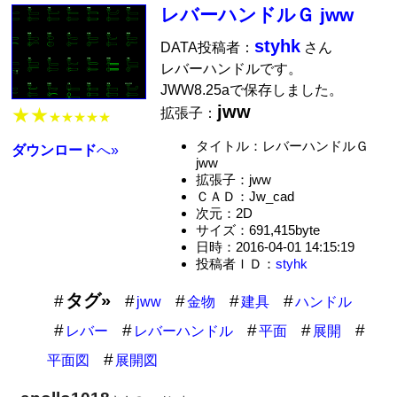
レバーハンドルＧ jww
styhk
DATA投稿者：
さん
レバーハンドルです。
JWW8.25aで保存しました。
jww
★★
拡張子：
★★★★★
タイトル：レバーハンドルＧ
ダウンロード
へ»
jww
拡張子：jww
ＣＡＤ：Jw_cad
次元：2D
サイズ：691,415byte
日時：2016-04-01 14:15:19
投稿者ＩＤ：
styhk
タグ»
jww
金物
建具
ハンドル
レバー
レバーハンドル
平面
展開
平面図
展開図