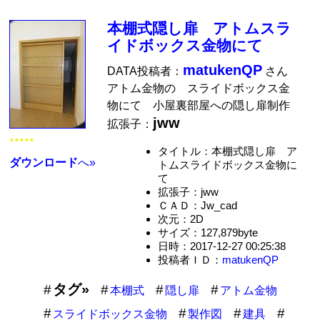
本棚式隠し扉 アトムスラ
イドボックス金物にて
matukenQP
DATA投稿者：
さん
アトム金物の スライドボックス金
物にて 小屋裏部屋への隠し扉制作
jww
拡張子：
★★★★★
タイトル：本棚式隠し扉 ア
ダウンロード
へ»
トムスライドボックス金物に
て
拡張子：jww
ＣＡＤ：Jw_cad
次元：2D
サイズ：127,879byte
日時：2017-12-27 00:25:38
投稿者ＩＤ：
matukenQP
タグ»
本棚式
隠し扉
アトム金物
スライドボックス金物
製作図
建具