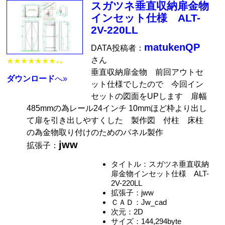
スガツネ垂直収納扉金物
インセット仕様 ALT-
2V-220LL
matukenQP
DATA投稿者：
さん
★★★★★★★
★★
垂直収納扉金物 前回アウトセ
ダウンロード
へ»
ット仕様でしたので 今回イン
セットの図面をUPします 扉幅
485mmの為レール24インチ 10mmほど枠より出し
て扉を引き出しやすくした 製作図 付柱 床柱
の為金物取り付けのためのパネル製作
jww
拡張子：
タイトル：スガツネ垂直収納
扉金物インセット仕様 ALT-
2V-220LL
拡張子：jww
ＣＡＤ：Jw_cad
次元：2D
サイズ：144,294byte