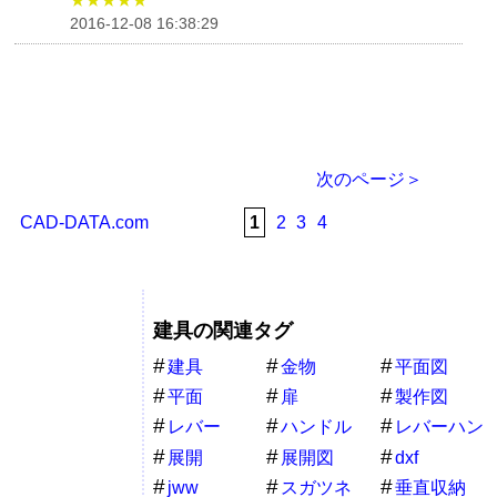
2016-12-08 16:38:29
次のページ＞
CAD-DATA.com
1
2
3
4
建具の関連タグ
建具
金物
平面図
平面
扉
製作図
レバー
ハンドル
レバーハン
ドル
展開
展開図
dxf
jww
スガツネ
垂直収納