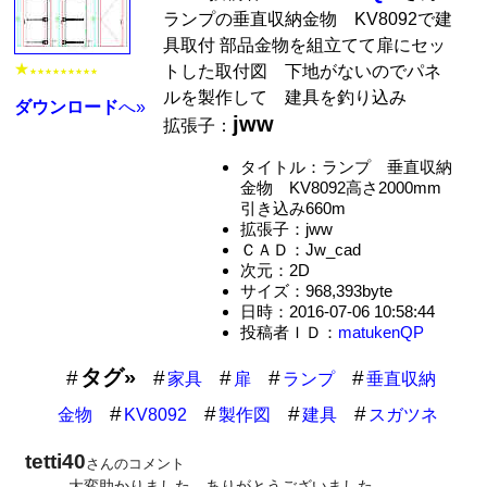
ランプの垂直収納金物 KV8092で建
具取付 部品金物を組立てて扉にセッ
★
トした取付図 下地がないのでパネ
★★★★★★★★★
ルを製作して 建具を釣り込み
ダウンロード
へ»
jww
拡張子：
タイトル：ランプ 垂直収納
金物 KV8092高さ2000mm
引き込み660m
拡張子：jww
ＣＡＤ：Jw_cad
次元：2D
サイズ：968,393byte
日時：2016-07-06 10:58:44
投稿者ＩＤ：
matukenQP
タグ»
家具
扉
ランプ
垂直収納
金物
KV8092
製作図
建具
スガツネ
tetti40
さんのコメント
大変助かりました。ありがとうございました。