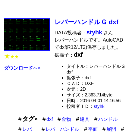
レバーハンドルＧ dxf
styhk
DATA投稿者：
さん
レバーハンドルです。AutoCAD
でdxf(R12/LT2)保存しました。
dxf
★
拡張子：
★★
タイトル：レバーハンドルＧ
ダウンロード
へ»
dxf
拡張子：dxf
ＣＡＤ：DXF
次元：2D
サイズ：2,363,714byte
日時：2016-04-01 14:16:56
投稿者ＩＤ：
styhk
タグ»
dxf
金物
建具
ハンドル
レバー
レバーハンドル
平面
展開