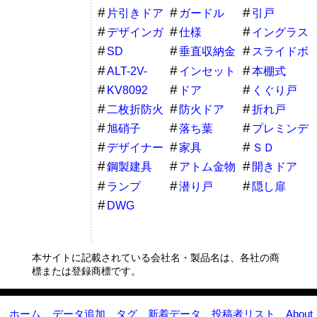
片引きドア
ガードル
引戸
デザインガ
仕様
イングラス
ラス
シリーズ
SD
垂直収納金
スライドボ
物
ックス金物
ALT-2V-
インセット
本棚式
220LL-24
KV8092
ドア
くぐり戸
二枚折防火
防火ドア
折れ戸
ドア
旭硝子
落ち葉
プレミンデ
ィーシー
デザイナー
家具
ＳＤ
ズ
鋼製建具
アトム金物
開きドア
ランプ
潜り戸
隠し扉
DWG
本サイトに記載されている会社名・製品名は、各社の商
標または登録商標です。
ホーム
データ追加
タグ
新着データ
投稿者リスト
About