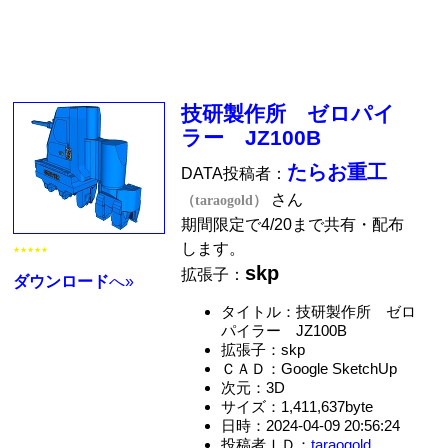
技研製作所 ゼロパイ
ラー JZ100B
たらお重工
DATA投稿者：
さん
（taraogold）
期間限定で4/20まで共有・配布
します。
★★★★★
skp
拡張子：
ダウンロード
へ»
タイトル：技研製作所 ゼロ
パイラー JZ100B
拡張子：skp
ＣＡＤ：Google SketchUp
次元：3D
サイズ：1,411,637byte
日時：2024-04-09 20:56:24
投稿者ＩＤ：
taraogold