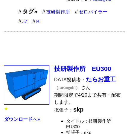
タグ»
技研製作所
ゼロパイラー
JZ
B
技研製作所 EU300
たらお重工
DATA投稿者：
さん
（taraogold）
期間限定で4/20まで共有・配布
します。
skp
★
拡張子：
ダウンロード
へ»
タイトル：技研製作所
EU300
拡張子：skp