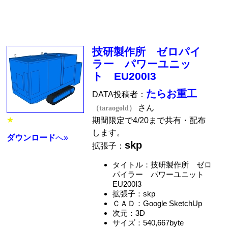
技研製作所 ゼロパイ
ラー パワーユニッ
ト EU200I3
たらお重工
DATA投稿者：
さん
（taraogold）
★
期間限定で4/20まで共有・配布
します。
ダウンロード
へ»
skp
拡張子：
タイトル：技研製作所 ゼロ
パイラー パワーユニット
EU200I3
拡張子：skp
ＣＡＤ：Google SketchUp
次元：3D
サイズ：540,667byte