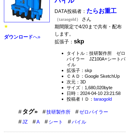
パイル
たらお重工
DATA投稿者：
さん
（taraogold）
★
期間限定で4/20まで共有・配布
します。
ダウンロード
へ»
skp
拡張子：
タイトル：技研製作所 ゼロ
パイラー JZ100A+シートパ
イル
拡張子：skp
ＣＡＤ：Google SketchUp
次元：3D
サイズ：1,680,020byte
日時：2024-04-10 23:21:58
投稿者ＩＤ：
taraogold
タグ»
技研製作所
ゼロパイラー
JZ
A
シート
パイル