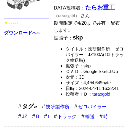
たらお重工
DATA投稿者：
さん
（taraogold）
★
期間限定で4/20まで共有・配布
★★★★★
します。
ダウンロード
へ»
skp
拡張子：
タイトル：技研製作所 ゼロ
パイラー JZ100A(10tトラッ
ク輸送時)
拡張子：skp
ＣＡＤ：Google SketchUp
次元：3D
サイズ：4,494,649byte
日時：2024-04-11 16:32:41
投稿者ＩＤ：
taraogold
タグ»
技研製作所
ゼロパイラー
JZ
B
t
トラック
輸送
時