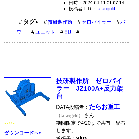
日時：2024-04-11 01:07:14
投稿者ＩＤ：
taraogold
タグ»
技研製作所
ゼロパイラー
パ
ワー
ユニット
EU
I
技研製作所 ゼロパイ
ラー JZ100A+反力架
台
たらお重工
DATA投稿者：
さん
（taraogold）
期間限定で4/20まで共有・配布
★★★★★
します。
ダウンロード
へ»
skp
拡張子：