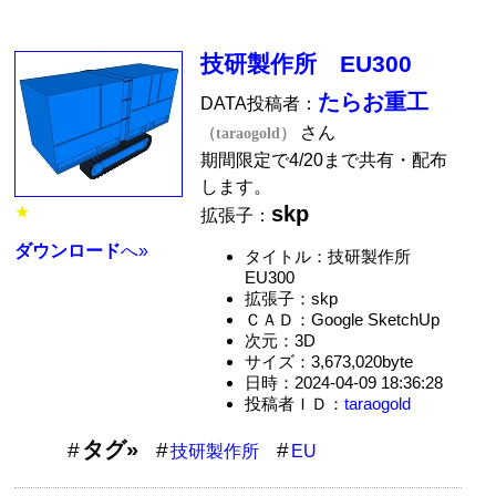
技研製作所 EU300
たらお重工
DATA投稿者：
さん
（taraogold）
期間限定で4/20まで共有・配布
します。
skp
★
拡張子：
ダウンロード
へ»
タイトル：技研製作所
EU300
拡張子：skp
ＣＡＤ：Google SketchUp
次元：3D
サイズ：3,673,020byte
日時：2024-04-09 18:36:28
投稿者ＩＤ：
taraogold
タグ»
技研製作所
EU