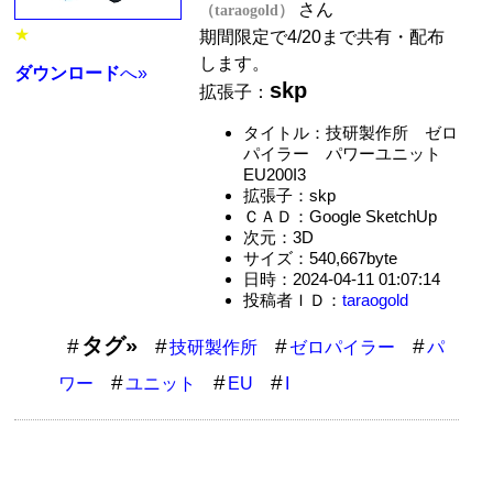
さん
（taraogold）
★
期間限定で4/20まで共有・配布
します。
ダウンロード
へ»
skp
拡張子：
タイトル：技研製作所 ゼロ
パイラー パワーユニット
EU200I3
拡張子：skp
ＣＡＤ：Google SketchUp
次元：3D
サイズ：540,667byte
日時：2024-04-11 01:07:14
投稿者ＩＤ：
taraogold
タグ»
技研製作所
ゼロパイラー
パ
ワー
ユニット
EU
I