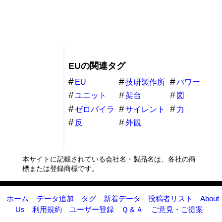
EUの関連タグ
EU
技研製作所
パワー
ユニット
架台
図
ゼロパイラ
サイレント
力
ー
パイラー
反
外観
本サイトに記載されている会社名・製品名は、各社の商
標または登録商標です。
ホーム
データ追加
タグ
新着データ
投稿者リスト
About
Us
利用規約
ユーザー登録
Ｑ＆Ａ
ご意見・ご提案