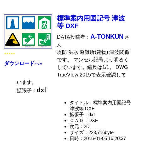
標準案内用図記号 津波
等 DXF
A-TONKUN
DATA投稿者：
さ
ん
堤防 洪水 避難所(建物) 津波関係
★★★★★
です。 マンセル記号より明るく
ダウンロード
へ»
しています。縮尺は1/1。 DWG
TrueView 2015で表示確認して
います。
dxf
拡張子：
タイトル：標準案内用図記号
津波等 DXF
拡張子：dxf
ＣＡＤ：DXF
次元：2D
サイズ：223,716byte
日時：2016-01-05 19:20:37