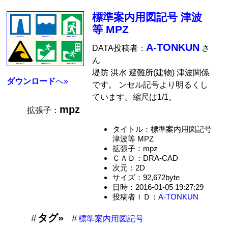
標準案内用図記号 津波
等 MPZ
A-TONKUN
DATA投稿者：
さ
ん
堤防 洪水 避難所(建物) 津波関係
ダウンロード
へ»
です。 ンセル記号より明るくし
ています。縮尺は1/1。
mpz
拡張子：
タイトル：標準案内用図記号
津波等 MPZ
拡張子：mpz
ＣＡＤ：DRA-CAD
次元：2D
サイズ：92,672byte
日時：2016-01-05 19:27:29
投稿者ＩＤ：
A-TONKUN
タグ»
標準案内用図記号