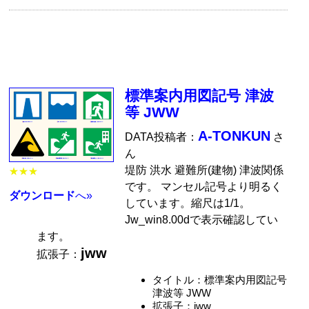
標準案内用図記号 津波
等 JWW
A-TONKUN
DATA投稿者：
さ
ん
堤防 洪水 避難所(建物) 津波関係
★★★
です。 マンセル記号より明るく
ダウンロード
へ»
しています。縮尺は1/1。
Jw_win8.00dで表示確認してい
ます。
jww
拡張子：
タイトル：標準案内用図記号
津波等 JWW
拡張子：jww