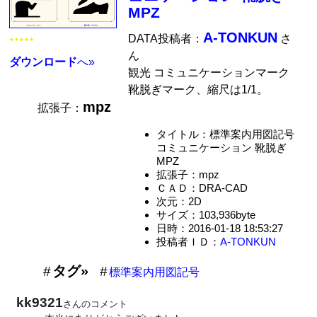
MPZ
A-TONKUN
DATA投稿者：
さ
★★★★★
ん
ダウンロード
へ»
観光 コミュニケーションマーク
靴脱ぎマーク、縮尺は1/1。
mpz
拡張子：
タイトル：標準案内用図記号
コミュニケーション 靴脱ぎ
MPZ
拡張子：mpz
ＣＡＤ：DRA-CAD
次元：2D
サイズ：103,936byte
日時：2016-01-18 18:53:27
投稿者ＩＤ：
A-TONKUN
タグ»
標準案内用図記号
kk9321
さんのコメント