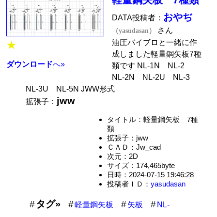
おやぢ
DATA投稿者：
さん
（yasudasan）
油圧バイブロと一緒に作
★
成しました軽量鋼矢板7種
ダウンロード
へ»
類です NL-1N NL-2
NL-2N NL-2U NL-3
NL-3U NL-5N JWW形式
jww
拡張子：
タイトル：軽量鋼矢板 7種
類
拡張子：jww
ＣＡＤ：Jw_cad
次元：2D
サイズ：174,465byte
日時：2024-07-15 19:46:28
投稿者ＩＤ：
yasudasan
タグ»
軽量鋼矢板
矢板
NL-