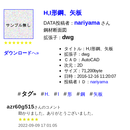
H,I形鋼、矢板
nariyama
DATA投稿者：
さん
鋼材断面図
dwg
拡張子：
★★★★★★★
タイトル：H,I形鋼、矢板
ダウンロード
へ»
拡張子：dwg
ＣＡＤ：AutoCAD
次元：2D
サイズ：71,200byte
日時：2016-12-16 11:20:07
投稿者ＩＤ：
nariyama
タグ»
H.
I
形
鋼
矢板
azr60g515
さんのコメント
助かりました。ありがとうございました。
★★★★★
2022-09-09 17:01:05