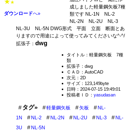
★
★
成しました軽量鋼矢板7種
ダウンロード
へ»
類です NL-1N NL-2
NL-2N NL-2U NL-3
NL-3U NL-5N DWG形式 平面 立面 断面とあ
りますので用途によって使ってみてくださいな^-^/
dwg
拡張子：
タイトル：軽量鋼矢板 7種
類
拡張子：dwg
ＣＡＤ：AutoCAD
次元：2D
サイズ：123,149byte
日時：2024-07-15 19:49:01
投稿者ＩＤ：
yasudasan
タグ»
軽量鋼矢板
矢板
NL-
1N
NL-2
NL-2N
NL-2U
NL-3
NL-
3U
NL-5N