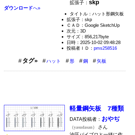
skp
拡張子：
ダウンロード
へ»
タイトル：ハット形鋼矢板
拡張子：skp
ＣＡＤ：Google SketchUp
次元：3D
サイズ：856,217byte
日時：2025-10-02 09:48:28
投稿者ＩＤ：
pms258516
タグ»
ハット
形
鋼
矢板
軽量鋼矢板 7種類
おやぢ
DATA投稿者：
さん
（yasudasan）
油圧バイブロと一緒に作