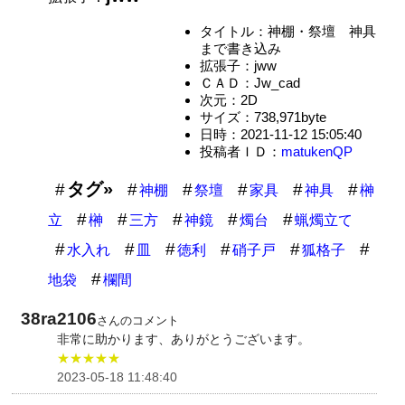
タイトル：神棚・祭壇 神具
まで書き込み
拡張子：jww
ＣＡＤ：Jw_cad
次元：2D
サイズ：738,971byte
日時：2021-11-12 15:05:40
投稿者ＩＤ：
matukenQP
タグ»
神棚
祭壇
家具
神具
榊
立
榊
三方
神鏡
燭台
蝋燭立て
水入れ
皿
徳利
硝子戸
狐格子
地袋
欄間
38ra2106
さんのコメント
非常に助かります、ありがとうございます。
★★★★★
2023-05-18 11:48:40