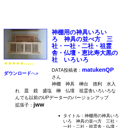
神棚用の神具いろい
ろ 神具の並べ方 三
社・一社・二社・祖霊
舎・仏壇・恵比寿大黒の
社 いろいろ
★★★★★
★★★★★
matukenQP
DATA投稿者：
ダウンロード
へ»
さん
神棚 神具 榊台 徳利 水入
れ 皿 鏡 盛塩 榊 仏壇 祖霊舎いろいろな
んでも以前のUPデーターのバージョンアップ
jww
拡張子：
タイトル：神棚用の神具いろ
いろ 神具の並べ方 三社・
一社・二社・祖霊舎・仏壇・