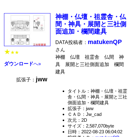
神棚・仏壇・祖霊舎・仏
間・神具・展開と三社側
面追加・欄間建具
matukenQP
DATA投稿者：
さん
★
★★
神棚 仏壇 祖霊舎 仏間 神
ダウンロード
へ»
具 展開と三社側面追加 欄間
建具
jww
拡張子：
タイトル：神棚・仏壇・祖霊
舎・仏間・神具・展開と三社
側面追加・欄間建具
拡張子：jww
ＣＡＤ：Jw_cad
次元：2D
サイズ：2,587,070byte
日時：2022-08-23 06:04:02