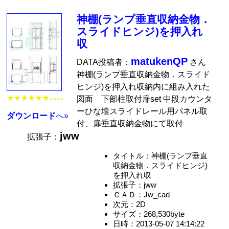
神棚(ランプ垂直収納金物．
スライドヒンジ)を押入れ
収
matukenQP
DATA投稿者：
さん
神棚(ランプ垂直収納金物．スライド
ヒンジ)を押入れ収納内に組み入れた
★★★★★★
図面 下部柱取付扉set 中段カウンタ
★★★★
ーひな壇スライドレール用パネル取
ダウンロード
へ»
付、扉垂直収納金物にて取付
jww
拡張子：
タイトル：神棚(ランプ垂直
収納金物．スライドヒンジ)
を押入れ収
拡張子：jww
ＣＡＤ：Jw_cad
次元：2D
サイズ：268,530byte
日時：2013-05-07 14:14:22