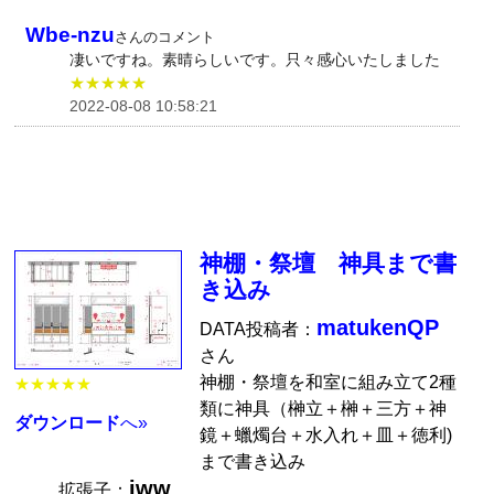
Wbe-nzu
さんのコメント
凄いですね。素晴らしいです。只々感心いたしました
★★★★★
2022-08-08 10:58:21
神棚・祭壇 神具まで書
き込み
matukenQP
DATA投稿者：
さん
神棚・祭壇を和室に組み立て2種
★★★★★
類に神具（榊立＋榊＋三方＋神
ダウンロード
へ»
鏡＋蠟燭台＋水入れ＋皿＋徳利)
まで書き込み
jww
拡張子：