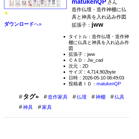
matukenQP
さん
造作仏壇・造作神棚に仏
★
具と神具を入れ込み作図
jww
ダウンロード
へ»
拡張子：
タイトル：造作仏壇・造作神
棚に仏具と神具を入れ込み作
図
拡張子：jww
ＣＡＤ：Jw_cad
次元：2D
サイズ：4,714,902byte
日時：2026-05-10 08:49:03
投稿者ＩＤ：
matukenQP
タグ»
造作家具
仏壇
神棚
仏具
神具
家具