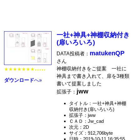
一社+神具+神棚収納付き
(扉いろいろ)
matukenQP
DATA投稿者：
さん
神棚収納付きをご提案 一社に
★★★★★★★
★★★★★
神具まで書き入れて、扉を3種類
ダウンロード
へ»
書いて提案しました
jww
拡張子：
タイトル：一社+神具+神棚
収納付き(扉いろいろ)
拡張子：jww
ＣＡＤ：Jw_cad
次元：2D
サイズ：912,706byte
日時：2019-10-11 16:35:55