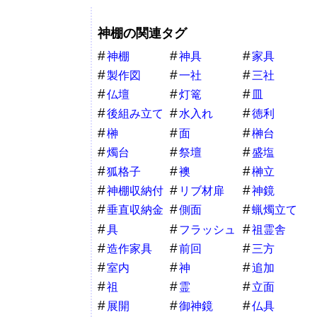
神棚の関連タグ
神棚
神具
家具
製作図
一社
三社
仏壇
灯篭
皿
後組み立て
水入れ
徳利
榊
面
榊台
燭台
祭壇
盛塩
狐格子
襖
榊立
神棚収納付
リブ材扉
神鏡
き家具
垂直収納金
側面
蝋燭立て
物
具
フラッシュ
祖霊舎
造作家具
前回
三方
室内
神
追加
祖
霊
立面
展開
御神鏡
仏具