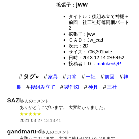
jww
拡張子：
タイトル：後組み立て神棚＋
前回一社三社灯篭同梱パート
2
拡張子：jww
ＣＡＤ：Jw_cad
次元：2D
サイズ：706,301byte
日時：2013-12-14 09:59:52
投稿者ＩＤ：
matukenQP
タグ»
家具
灯篭
一社
前回
神
棚
後組み立て
製作図
神具
三社
SAZI
さんのコメント
ありがとうございます。 大変助かりました。
★★★★★
2021-08-27 13:13:41
gandmaru-d
さんのコメント
有難うございます。大切に使わせていただきます。