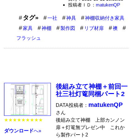
投稿者ＩＤ：
matukenQP
タグ»
一社
神具
神棚収納付き家具
家具
神棚
製作図
リブ材扉
襖
フラッシュ
後組み立て神棚＋前回一
社三社灯篭同梱パート2
matukenQP
DATA投稿者：
さん
後組み立て神棚 上部カンノン
★★★★★★★★★
扉＋灯篭無プレゼン中 これか
ダウンロード
へ»
ら製作パート2