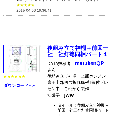
★★★★★
2015-04-06 16:36:41
後組み立て神棚＋前回一
社三社灯篭同梱パート１
matukenQP
DATA投稿者：
さん
後組み立て神棚 上部カンノン
★★★★★★
扉＋上部四つ折れ扉+灯篭付プレ
ダウンロード
へ»
ゼン中 これから製作
jww
拡張子：
タイトル：後組み立て神棚＋
前回一社三社灯篭同梱パート
１