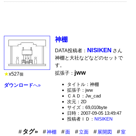
神棚
NISIKEN
DATA投稿者：
さん
神棚と大社などなどのセットで
す。
jww
拡張子：
★
x
527
個
タイトル：神棚
ダウンロード
へ»
拡張子：jww
ＣＡＤ：Jw_cad
次元：2D
サイズ：69,010byte
日時：2007-09-05 13:49:47
投稿者ＩＤ：
NISIKEN
タグ»
神棚
面
立面
展開図
室