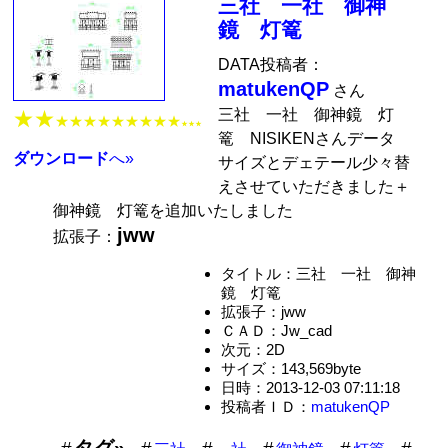
三社 一社 御神
鏡 灯篭
DATA投稿者：
matukenQP
さん
三社 一社 御神鏡 灯
★★
★★★★★★★★★
★★★
篭 NISIKENさんデータ
ダウンロード
へ»
サイズとデェテール少々替
えさせていただきました＋
御神鏡 灯篭を追加いたしました
jww
拡張子：
タイトル：三社 一社 御神
鏡 灯篭
拡張子：jww
ＣＡＤ：Jw_cad
次元：2D
サイズ：143,569byte
日時：2013-12-03 07:11:18
投稿者ＩＤ：
matukenQP
タグ»