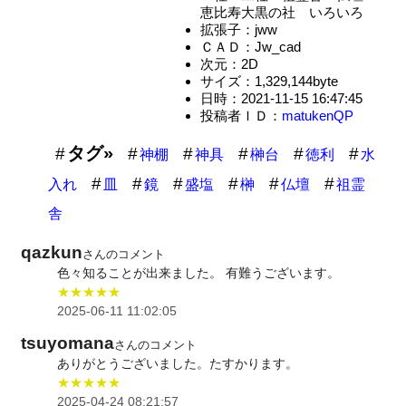
恵比寿大黒の社 いろいろ
拡張子：jww
ＣＡＤ：Jw_cad
次元：2D
サイズ：1,329,144byte
日時：2021-11-15 16:47:45
投稿者ＩＤ：
matukenQP
タグ»
神棚
神具
榊台
徳利
水
入れ
皿
鏡
盛塩
榊
仏壇
祖霊
舎
qazkun
さんのコメント
色々知ることが出来ました。 有難うございます。
★★★★★
2025-06-11 11:02:05
tsuyomana
さんのコメント
ありがとうございました。たすかります。
★★★★★
2025-04-24 08:21:57