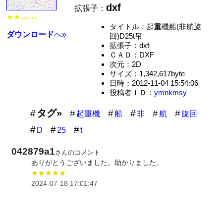
dxf
拡張子：
★★
★★★★★
タイトル：起重機船(非航旋
ダウンロード
へ»
回)D25t吊
拡張子：dxf
ＣＡＤ：DXF
次元：2D
サイズ：1,342,617byte
日時：2012-11-04 15:54:06
投稿者ＩＤ：
ymnkmsy
タグ»
起重機
船
非
航
旋回
D
25
t
042879a1
さんのコメント
ありがとうございました。助かりました。
★★★★★
2024-07-18 17:01:47