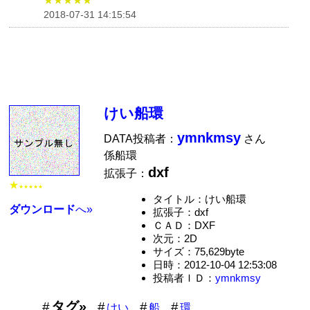
★★★★★
2018-07-31 14:15:54
けい船環
ymnkmsy
DATA投稿者：
さん
係船環
dxf
拡張子：
★
★★★★★
タイトル：けい船環
ダウンロード
へ»
拡張子：dxf
ＣＡＤ：DXF
次元：2D
サイズ：75,629byte
日時：2012-10-04 12:53:08
投稿者ＩＤ：
ymnkmsy
タグ»
けい
船
環