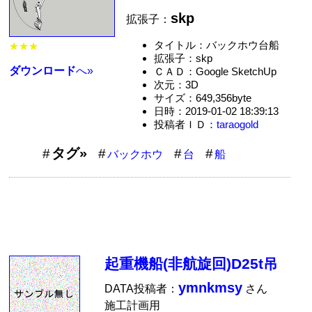
skp
拡張子：
タイトル：バックホウ台船
★★★
拡張子：skp
ダウンロード
へ»
ＣＡＤ：Google SketchUp
次元：3D
サイズ：649,356byte
日時：2019-01-02 18:39:13
投稿者ＩＤ：
taraogold
タグ»
バックホウ
台
船
起重機船(非航旋回)D25t吊
ymnkmsy
DATA投稿者：
さん
施工計画用