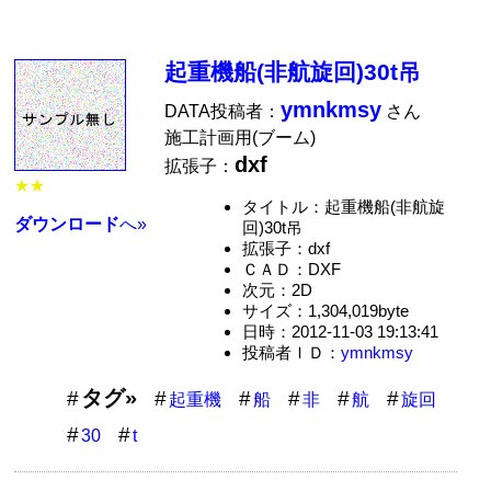
起重機船(非航旋回)30t吊
ymnkmsy
DATA投稿者：
さん
施工計画用(ブーム)
dxf
拡張子：
★★
タイトル：起重機船(非航旋
ダウンロード
へ»
回)30t吊
拡張子：dxf
ＣＡＤ：DXF
次元：2D
サイズ：1,304,019byte
日時：2012-11-03 19:13:41
投稿者ＩＤ：
ymnkmsy
タグ»
起重機
船
非
航
旋回
30
t