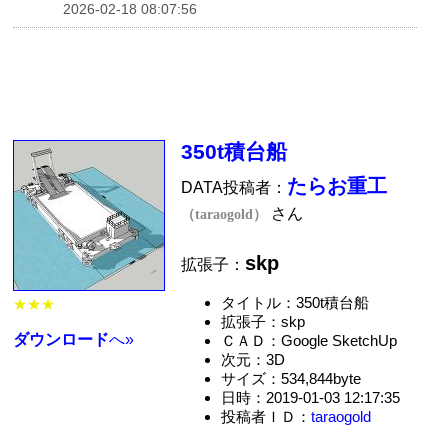
2026-02-18 08:07:56
350t積台船
たらお重工
DATA投稿者：
さん
（taraogold）
skp
拡張子：
タイトル：350t積台船
★★★
拡張子：skp
ダウンロード
へ»
ＣＡＤ：Google SketchUp
次元：3D
サイズ：534,844byte
日時：2019-01-03 12:17:35
投稿者ＩＤ：
taraogold