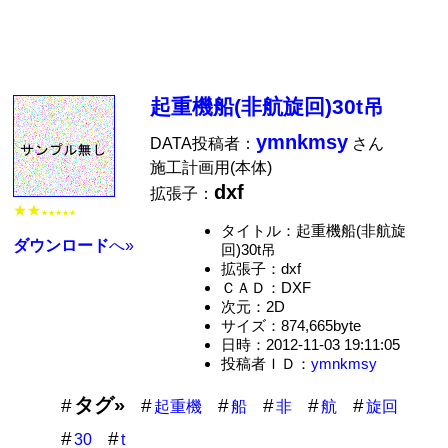
起重機船(非航旋回)30t吊
ymnkmsy
DATA投稿者：
さん
施工計画用(本体)
dxf
拡張子：
★★
★★★★★
タイトル：起重機船(非航旋
ダウンロード
へ»
回)30t吊
拡張子：dxf
ＣＡＤ：DXF
次元：2D
サイズ：874,665byte
日時：2012-11-03 19:11:05
投稿者ＩＤ：
ymnkmsy
タグ»
起重機
船
非
航
旋回
30
t