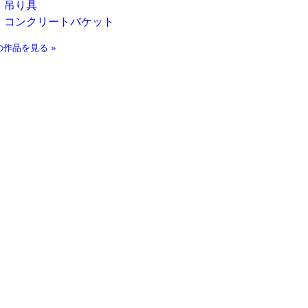
吊り具
コンクリートバケット
の作品を見る »