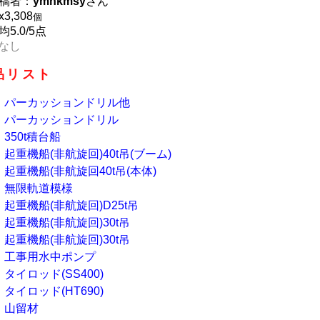
稿者：
ymnkmsy
さん
x
3,308
個
均5.0/5点
なし
品リスト
パーカッションドリル他
パーカッションドリル
350t積台船
起重機船(非航旋回)40t吊(ブーム)
起重機船(非航旋回40t吊(本体)
無限軌道模様
起重機船(非航旋回)D25t吊
起重機船(非航旋回)30t吊
起重機船(非航旋回)30t吊
工事用水中ポンプ
タイロッド(SS400)
タイロッド(HT690)
山留材