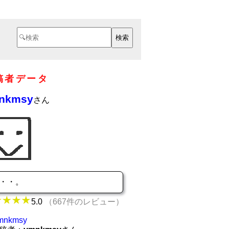
稿者データ
nkmsy
さん
・・。
5.0
（667件のレビュー）
mnkmsy