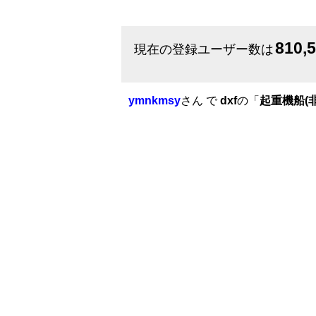
810,
現在の登録ユーザー数は
ymnkmsy
さん で
dxf
の「
起重機船(非