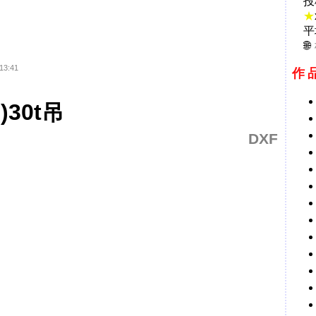
投
★
平
13:41
作
30t吊
DXF