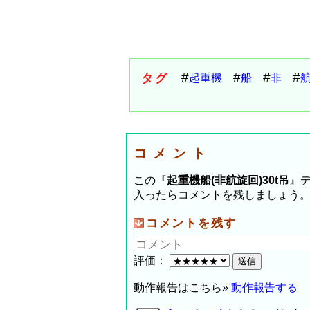
タグ
起重機
船
非
コメント
この『
起重機船(非航旋回)30t吊
』
入ったらコメントを残しましょう
コメントを残す
評価：
動作報告はこちら»
動作報告する