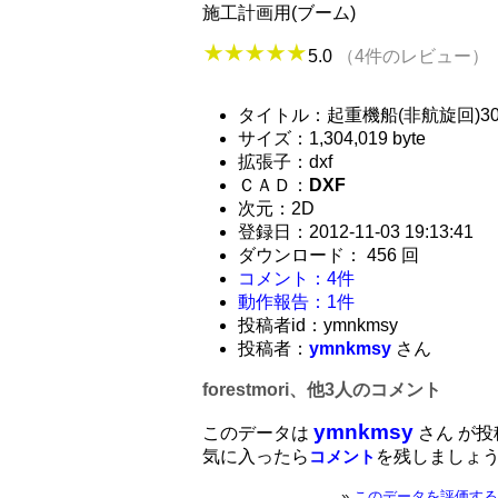
施工計画用(ブーム)
5.0
（4件のレビュー）
タイトル：起重機船(非航旋回)30
サイズ：1,304,019 byte
拡張子：dxf
ＣＡＤ：
DXF
次元：2D
登録日：2012-11-03 19:13:41
ダウンロード： 456 回
コメント：4件
動作報告：1件
投稿者id：ymnkmsy
投稿者：
ymnkmsy
さん
forestmori、他3人のコメント
ymnkmsy
このデータは
さん が
気に入ったら
を残しましょ
コメント
»
このデータを評価する