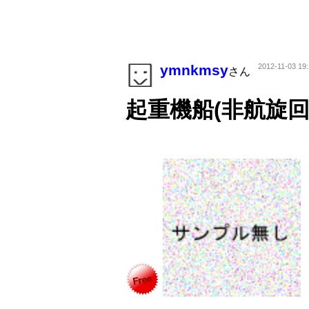
ymnkmsy
2012-11-03 19:
さん
起重機船(非航旋回)