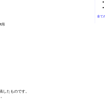
全て
t吊
投稿したものです。
う。