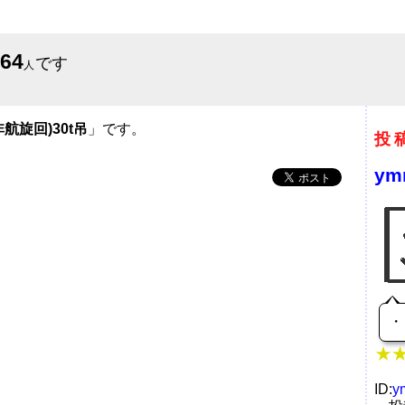
564
です
人
航旋回)30t吊
」です。
投
ym
・
ID:
y