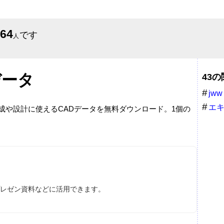
564
です
人
データ
43
jww
エ
作成や設計に使えるCADデータを無料ダウンロード。1個の
ドメ
、プレゼン資料などに活用できます。