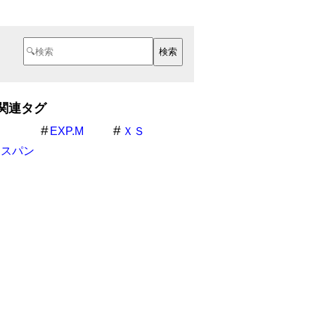
の関連タグ
EXP.M
ＸＳ
キスパン
タル