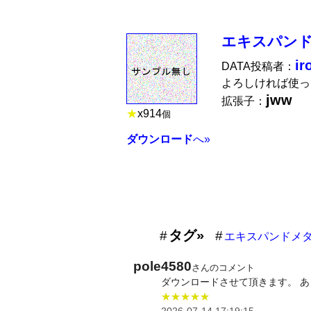
エキスパンド
ir
DATA投稿者：
よろしければ使っ
jww
拡張子：
★
x
914
個
ダウンロード
へ»
タグ»
エキスパンドメ
pole4580
さんのコメント
ダウンロードさせて頂きます。 
★★★★★
2026-07-14 17:19:15