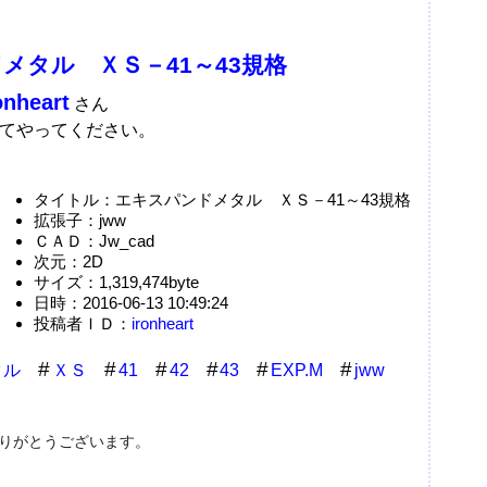
メタル ＸＳ－41～43規格
onheart
さん
てやってください。
タイトル：エキスパンドメタル ＸＳ－41～43規格
拡張子：jww
ＣＡＤ：Jw_cad
次元：2D
サイズ：1,319,474byte
日時：2016-06-13 10:49:24
投稿者ＩＤ：
ironheart
タル
ＸＳ
41
42
43
EXP.M
jww
ありがとうございます。