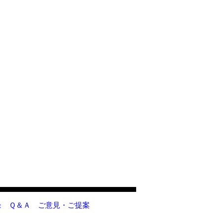
録
Ｑ＆Ａ
ご意見・ご提案