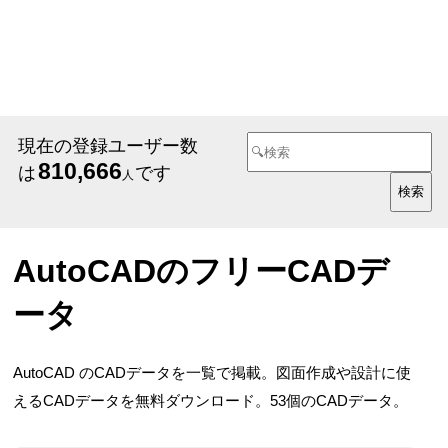
現在の登録ユーザー数
810,666
は
です
人
AutoCADのフリーCADデ
ータ
AutoCAD のCADデータを一覧で掲載。図面作成や設計に使
えるCADデータを無料ダウンロード。53個のCADデータ。