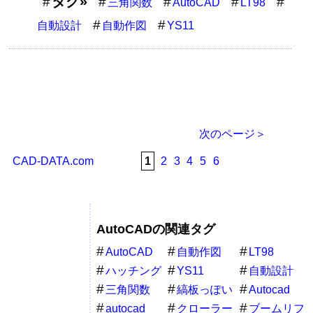
タグ»
三角関数
AutoCAD
LT98
自動設計
自動作図
YS11
次のページ＞
CAD-DATA.com
1
2
3
4
5
6
AutoCADの関連タグ
AutoCAD
自動作図
LT98
ハッチング
YS11
自動設計
パターン
三角関数
縞板っぽい
Autocad
autocad
クローラー
ブームリフ