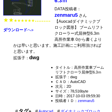
6.3ｍ
DATA投稿者：
zenmaru5
さん
★★
★★★★★★
【Auocadダイナミックブ
★★★★★★★★★
ロック図形】 ブームリフト
ダウンロード
へ»
クローラー式屈伸型6.3m
高所作業車 0から書くより
かは早いと思います。施工計画にご利用頂ければ
と思います。
dwg
拡張子：
タイトル：高所作業車ブーム
リフトクローラ屈伸型6.3ｍ
拡張子：dwg
ＣＡＤ：AutoCAD
次元：2D
サイズ：78,516byte
日時：2017-10-03 09:59:30
投稿者ＩＤ：
zenmaru5
タグ»
Autocad
ダイナミックブロック