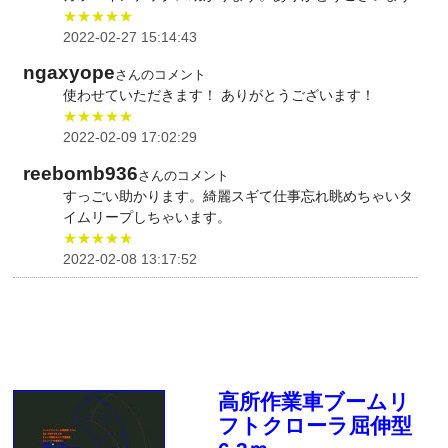
★★★★★
2022-02-27 15:14:43
ngaxyope
さんのコメント
使わせていただきます！ ありがとうございます！
★★★★★
2022-02-09 17:02:29
reebomb936
さんのコメント
すっごい助かります。綺麗スギて仕事忘れ眺めちゃいタ
イムリープしちゃいます。
★★★★★
2022-02-08 13:17:52
高所作業車ブームリ
フトクローラ屈伸型