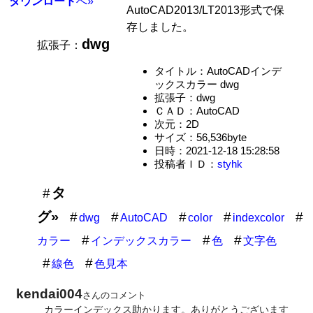
ダウンロード
へ»
AutoCAD2013/LT2013形式で保
存しました。
dwg
拡張子：
タイトル：AutoCADインデ
ックスカラー dwg
拡張子：dwg
ＣＡＤ：AutoCAD
次元：2D
サイズ：56,536byte
日時：2021-12-18 15:28:58
投稿者ＩＤ：
styhk
タ
グ»
dwg
AutoCAD
color
indexcolor
カラー
インデックスカラー
色
文字色
線色
色見本
kendai004
さんのコメント
カラーインデックス助かります。ありがとうございます