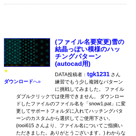
(ファイル名要変更)雪の
結晶っぽい模様のハッ
チングパターン
(autocad用)
★
tgk1231
DATA投稿者：
さん
ダウンロード
へ»
練習でもう少し複雑なパターン
に挑戦してみました。 ファイル
ダブルクリックでは使用できません。 ダウンロー
ドしたファイルのファイル名を「snow1.pat」に変
更してサポートフォルダに入れてハッチングパタ
ーンのカスタムから選択してご使用下さい。
(rooi615 さんより、ファイル名についてご指摘い
ただきました。ありがとうございます。) わからな