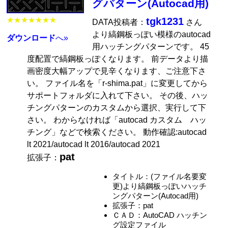
グパターン(Autocad用)
tgk1231
★★★★★★★
DATA投稿者：
さん
より縞鋼板っぽい模様のautocad
ダウンロード
へ»
用ハッチングパターンです。 45
度配置で縞鋼板っぽくなります。 前データより描
画密度大幅アップで見辛くなります、ご注意下さ
い。 ファイル名を「r-shima.pat」に変更してから
サポートフォルダに入れて下さい。 その後、ハッ
チングパターンのカスタムから選択、実行して下
さい。 わからなければ「autocad カスタム ハッ
チング」などで検索ください。 動作確認:autocad
lt 2021/autocad lt 2016/autocad 2021
pat
拡張子：
タイトル：(ファイル名要変
更)より縞鋼板っぽいハッチ
ングパターン(Autocad用)
拡張子：pat
ＣＡＤ：AutoCAD ハッチン
グ設定ファイル