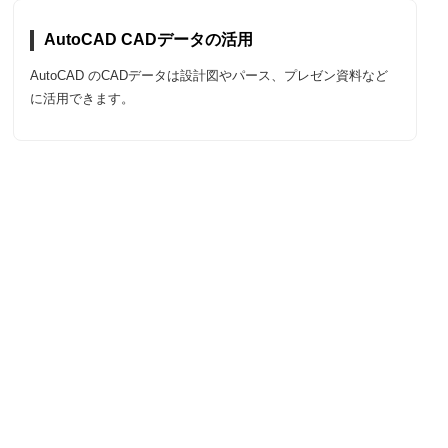
AutoCAD CADデータの活用
AutoCAD のCADデータは設計図やパース、プレゼン資料など
に活用できます。