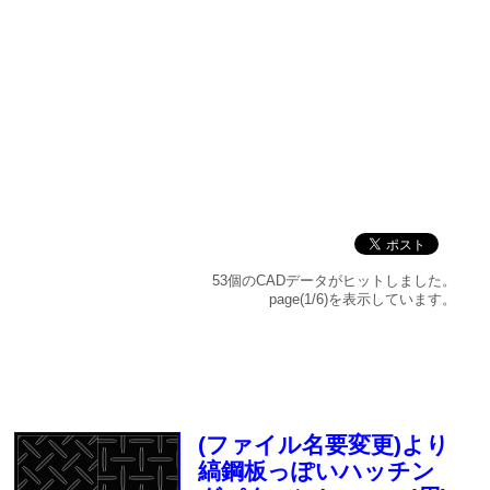
53個のCADデータがヒットしました。
page(1/6)を表示しています。
(ファイル名要変更)より
縞鋼板っぽいハッチン