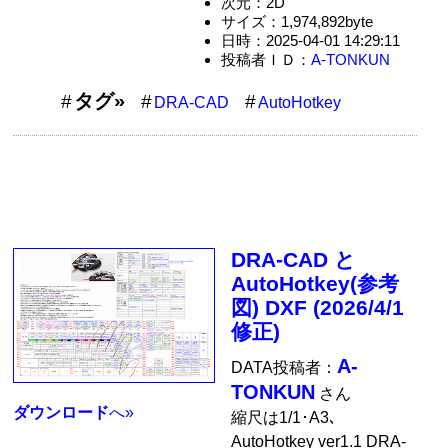
次元：2D
サイズ：1,974,892byte
日時：2025-04-01 14:29:11
投稿者ＩＤ：
A-TONKUN
タグ»
DRA-CAD
AutoHotkey
DRA-CAD と
AutoHotkey(参考
図) DXF (2026/4/1
修正)
A-
DATA投稿者：
TONKUN
さん
ダウンロード
へ»
縮尺は1/1･A3､
AutoHotkey ver1.1 DRA-