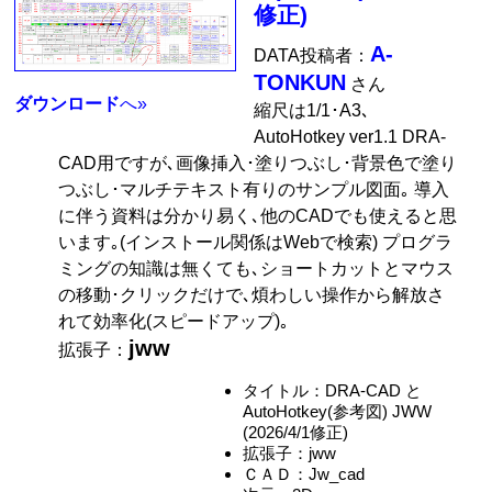
修正)
A-
DATA投稿者：
TONKUN
さん
ダウンロード
へ»
縮尺は1/1･A3､
AutoHotkey ver1.1 DRA-
CAD用ですが､画像挿入･塗りつぶし･背景色で塗り
つぶし･マルチテキスト有りのサンプル図面｡ 導入
に伴う資料は分かり易く､他のCADでも使えると思
います｡(インストール関係はWebで検索) プログラ
ミングの知識は無くても､ショートカットとマウス
の移動･クリックだけで､煩わしい操作から解放さ
れて効率化(スピードアップ)｡
jww
拡張子：
タイトル：DRA-CAD と
AutoHotkey(参考図) JWW
(2026/4/1修正)
拡張子：jww
ＣＡＤ：Jw_cad