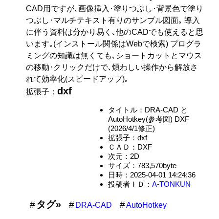
CAD用ですが､画像挿入･塗りつぶし･背景色で塗り
つぶし･マルチテキスト有りのサンプル図面｡ 導入
に伴う資料は分かり易く､他のCADでも使えると思
います｡(インストール関係はWebで検索) プログラ
ミングの知識は無くても､ショートカットとマウス
の移動･クリックだけで､煩わしい操作から解放さ
れて効率化(スピードアップ)｡
dxf
拡張子：
タイトル：DRA-CAD と
AutoHotkey(参考図) DXF
(2026/4/1修正)
拡張子：dxf
ＣＡＤ：DXF
次元：2D
サイズ：783,570byte
日時：2025-04-01 14:24:36
投稿者ＩＤ：
A-TONKUN
タグ»
DRA-CAD
AutoHotkey