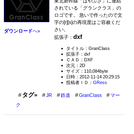
東北新幹線「はやぶさ」に連結
されている「グランクラス」の
ロゴです。 急いで作ったので文
字の[r][s]の再現度はご容赦くだ
さい。
ダウンロード
へ»
dxf
拡張子：
タイトル：GranClass
拡張子：dxf
ＣＡＤ：DXF
次元：2D
サイズ：110,084byte
日時：2012-11-14 20:29:15
投稿者ＩＤ：
GRess
タグ»
JR
鉄道
GranClass
マー
ク