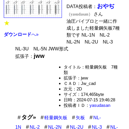
おやぢ
DATA投稿者：
さん
（yasudasan）
油圧バイブロと一緒に作
★
成しました軽量鋼矢板7種
ダウンロード
へ»
類です NL-1N NL-2
NL-2N NL-2U NL-3
NL-3U NL-5N JWW形式
jww
拡張子：
タイトル：軽量鋼矢板 7種
類
拡張子：jww
ＣＡＤ：Jw_cad
次元：2D
サイズ：174,465byte
日時：2024-07-15 19:46:28
投稿者ＩＤ：
yasudasan
タグ»
軽量鋼矢板
矢板
NL-
1N
NL-2
NL-2N
NL-2U
NL-3
NL-