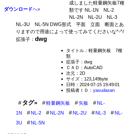
成しました軽量鋼矢板7種
ダウンロード
へ»
類です NL-1N NL-2
NL-2N NL-2U NL-3
NL-3U NL-5N DWG形式 平面 立面 断面とあ
りますので用途によって使ってみてくださいな^-^/
dwg
拡張子：
タイトル：軽量鋼矢板 7種
類
拡張子：dwg
ＣＡＤ：AutoCAD
次元：2D
サイズ：123,149byte
日時：2024-07-15 19:49:01
投稿者ＩＤ：
yasudasan
タグ»
軽量鋼矢板
矢板
NL-
1N
NL-2
NL-2N
NL-2U
NL-3
NL-
3U
NL-5N