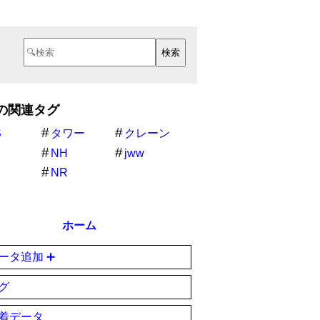
Sの関連タグ
S
タワー
クレーン
NH
jww
NR
ホーム
ータ追加 ➕
グ
着データ