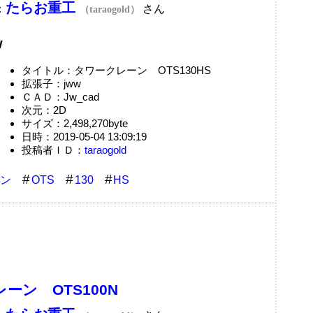
たらお重工
：
さん
（taraogold）
w
タイトル：タワークレーン OTS130HS
拡張子：jww
ＣＡＤ：Jw_cad
次元：2D
サイズ：2,498,270byte
日時：2019-05-04 13:09:19
投稿者ＩＤ：
taraogold
ン
OTS
130
HS
ーン OTS100N