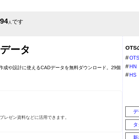
494
です
人
Dデータ
OT
OT
HN
面作成や設計に使えるCADデータを無料ダウンロード。29個
HS
デ
ス、プレゼン資料などに活用できます。
タ
新