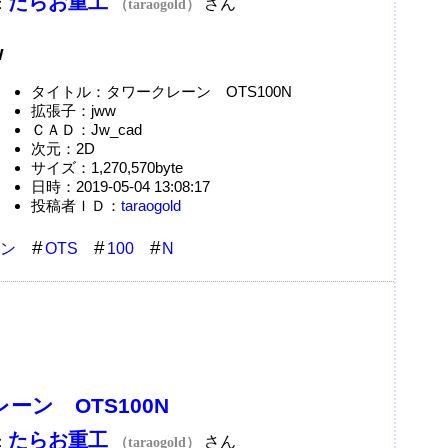
たらお重工
：
さん
（taraogold）
w
タイトル：タワークレーン OTS100N
拡張子：jww
ＣＡＤ：Jw_cad
次元：2D
サイズ：1,270,570byte
日時：2019-05-04 13:08:17
投稿者ＩＤ：
taraogold
ン
OTS
100
N
ーン OTS100N
たらお重工
：
さん
（taraogold）