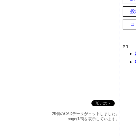
投
コ
PR
29個のCADデータがヒットしました。
page(1/3)を表示しています。