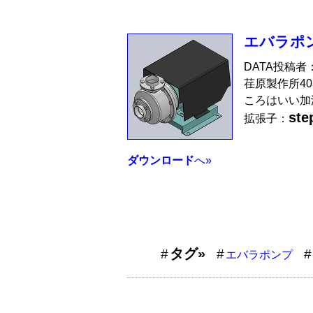
エバラポンプ
DATA投稿者
荏原製作所40
ころはいい加
ste
拡張子：
ダウンロード
へ»
タグ»
エバラポンプ