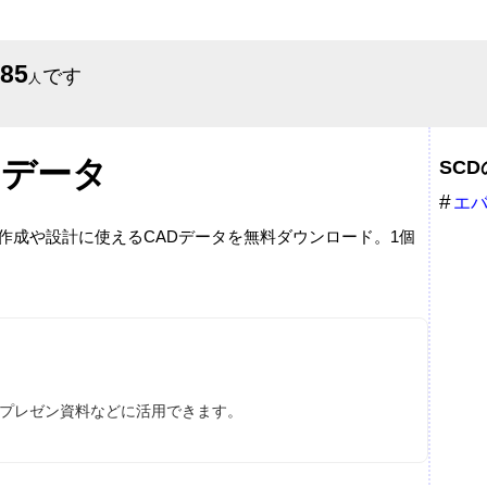
685
です
人
Dデータ
SC
エ
プ
面作成や設計に使えるCADデータを無料ダウンロード。1個
ス、プレゼン資料などに活用できます。