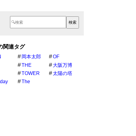
Eの関連タグ
N
岡本太郎
OF
THE
大阪万博
ク
TOWER
太陽の塔
hday
The