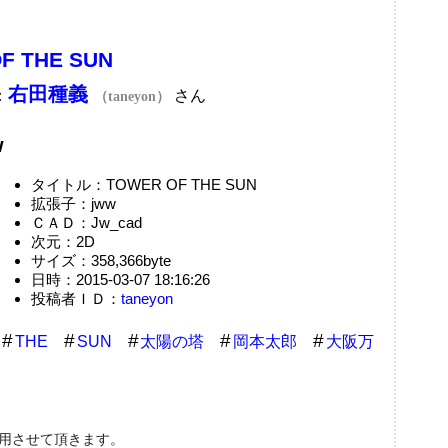
F THE SUN
右田種義
：
さん
（taneyon）
w
タイトル：TOWER OF THE SUN
拡張子：jww
ＣＡＤ：Jw_cad
次元：2D
サイズ：358,366byte
日時：2015-03-07 18:16:26
投稿者ＩＤ：
taneyon
THE
SUN
太陽の塔
岡本太郎
大阪万
使用させて頂きます。