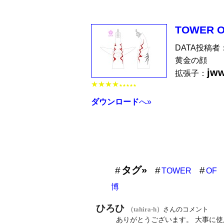
TOWER O
DATA投稿者
黄金の顔
jw
拡張子：
★★★★
★★★★★
ダウンロード
へ»
タグ»
TOWER
OF
博
ひろひ
（tahira-h）
さんのコメント
ありがとうございます。 大事に