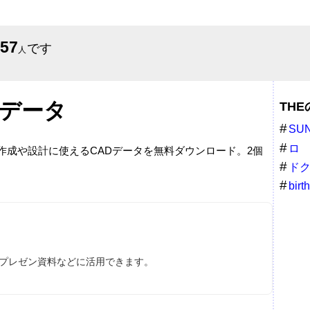
557
です
人
Dデータ
TH
SU
ロ
面作成や設計に使えるCADデータを無料ダウンロード。2個
ド
birt
ス、プレゼン資料などに活用できます。