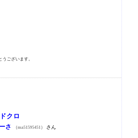
とうございます。
dayドクロ
ーさ
さん
（ma51595451）