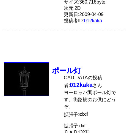
サイズ:360,716byte
次元:2D
更新日:2009-04-09
投稿者ID:
012kaka
ポール灯
CAD DATAの投稿
012kaka
者:
さん
ヨーロッパ調ポール灯で
す。街路樹のお供にどう
ぞ。
dxf
拡張子:
拡張子:dxf
ＣＡＤ:DXF