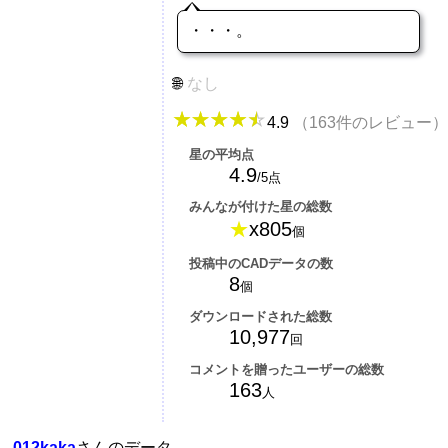
・・・。
なし
4.9
（163件のレビュー）
星の平均点
4.9
/5点
みんなが付けた星の総数
★
x805
個
投稿中のCADデータの数
8
個
ダウンロードされた総数
10,977
回
コメントを贈ったユーザーの総数
163
人
012kaka
さんのデータ