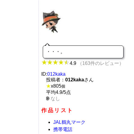
・・・。
4.9
（163件のレビュー）
ID:
012kaka
投稿者：
012kaka
さん
★
x
805
個
平均4.9/5点
なし
作品リスト
JAL鶴丸マーク
携帯電話