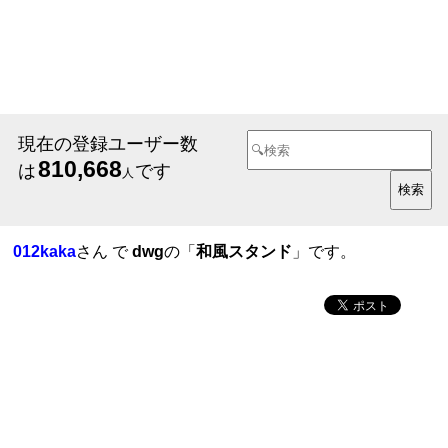
現在の登録ユーザー数
810,668
は
です
人
012kaka
さん で
dwg
の「
和風スタンド
」です。