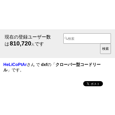
現在の登録ユーザー数
810,720
は
です
人
HeLiCoPtAr
さん で
dxf
の「
クローバー型コードリー
ル
」です。