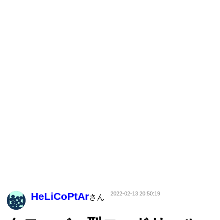
HeLiCoPtAr
2022-02-13 20:50:19
さん