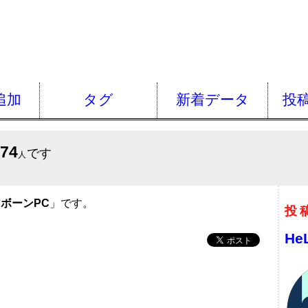
追加
タグ
新着データ
投
674
です
人
ボーンPC
」です。
投
He