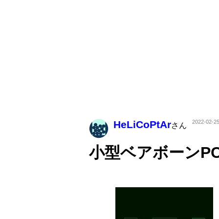
HeLiCoPtAr
2022-02-25
さん
小型ベアボーンP