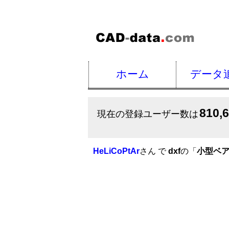
ホーム
データ
810,
現在の登録ユーザー数は
HeLiCoPtAr
さん で
dxf
の「
小型ベア