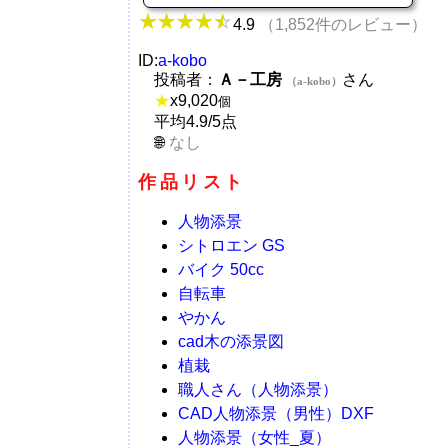
4.9
（1,852件のレビュー）
ID:
a-kobo
投稿者：
Ａ－工房
さん
（a-kobo）
★
x
9,020
個
平均4.9/5点
なし
作品リスト
人物添景
シトロエン GS
バイク 50cc
自転車
やかん
cad木の添景図
植栽
職人さん（人物添景）
CAD人物添景（男性）DXF
人物添景（女性_夏）