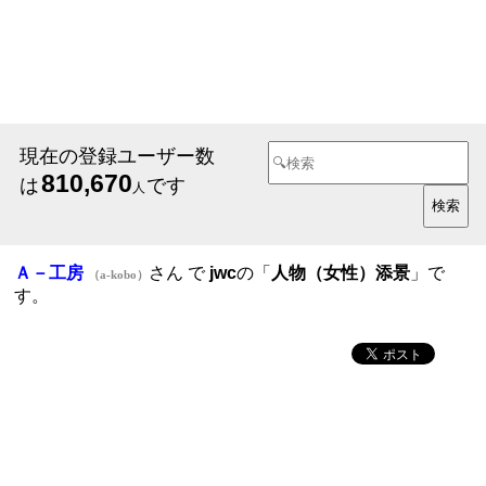
現在の登録ユーザー数
810,670
は
です
人
Ａ－工房
さん で
jwc
の「
人物（女性）添景
」で
（a-kobo）
す。