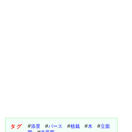
タグ
添景
パース
植栽
木
立面