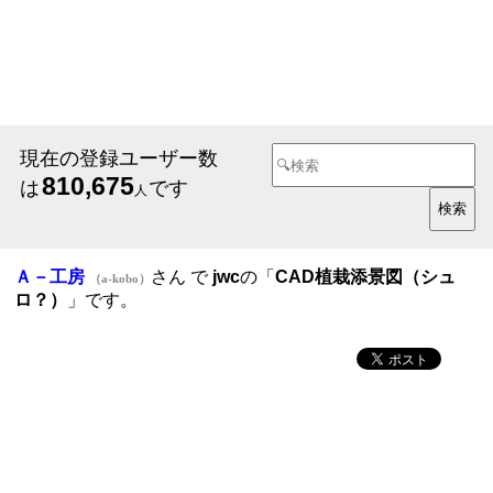
現在の登録ユーザー数
810,675
は
です
人
Ａ－工房
さん で
jwc
の「
CAD植栽添景図（シュ
（a-kobo）
ロ？）
」です。