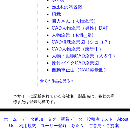
やかん
cad木の添景図
植栽
職人さん（人物添景）
CAD人物添景（男性）DXF
人物添景（女性_夏）
CAD植栽添景図（シュロ？）
CAD人物添景（乗馬中）
人物・動物CAD添景（人＆牛）
原付バイクCAD添景図
自動車正面（CAD添景図）
全ての作品を見る »
本サイトに記載されている会社名・製品名は、各社の商
標または登録商標です。
ホーム
データ追加
タグ
新着データ
投稿者リスト
About
Us
利用規約
ユーザー登録
Ｑ＆Ａ
ご意見・ご提案