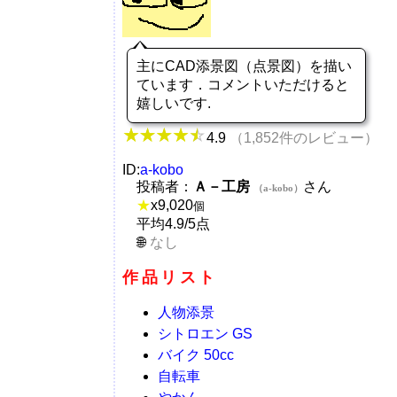
主にCAD添景図（点景図）を描い
ています．コメントいただけると
嬉しいです.
4.9
（1,852件のレビュー）
ID:
a-kobo
投稿者：
Ａ－工房
さん
（a-kobo）
★
x
9,020
個
平均4.9/5点
なし
作品リスト
人物添景
シトロエン GS
バイク 50cc
自転車