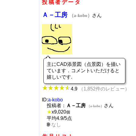
投稿者データ
Ａ－工房
さん
（a-kobo）
主にCAD添景図（点景図）を描い
ています．コメントいただけると
嬉しいです.
4.9
（1,852件のレビュー）
ID:
a-kobo
投稿者：
Ａ－工房
さん
（a-kobo）
★
x
9,020
個
平均4.9/5点
なし