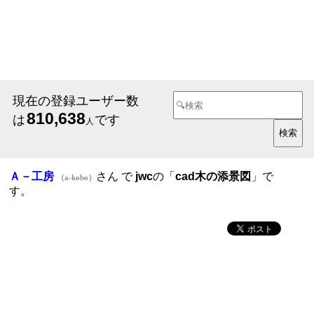
現在の登録ユーザー数
810,638
は
です
人
Ａ－工房
さん で
jwc
の「
cad木の添景図
」で
（a-kobo）
す。