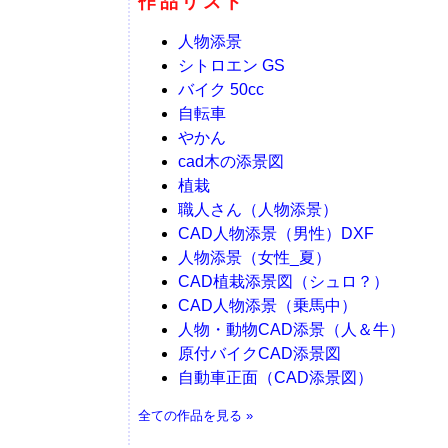
作品リスト
人物添景
シトロエン GS
バイク 50cc
自転車
やかん
cad木の添景図
植栽
職人さん（人物添景）
CAD人物添景（男性）DXF
人物添景（女性_夏）
CAD植栽添景図（シュロ？）
CAD人物添景（乗馬中）
人物・動物CAD添景（人＆牛）
原付バイクCAD添景図
自動車正面（CAD添景図）
全ての作品を見る »