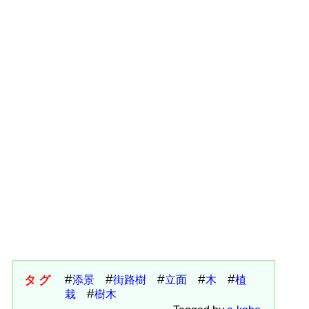
タグ
添景
街路樹
立面
木
植
栽
樹木