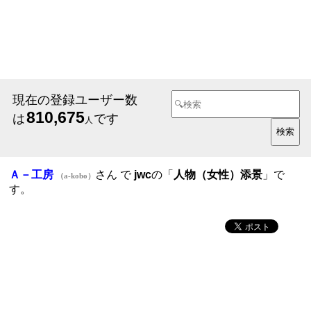
現在の登録ユーザー数
810,675
は
です
人
Ａ－工房
さん で
jwc
の「
人物（女性）添景
」で
（a-kobo）
す。