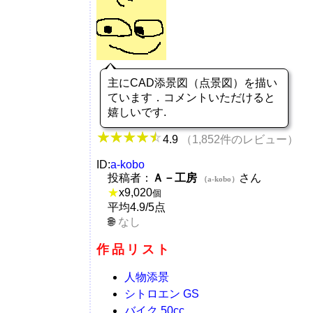
主にCAD添景図（点景図）を描い
ています．コメントいただけると
嬉しいです.
4.9
（1,852件のレビュー）
ID:
a-kobo
投稿者：
Ａ－工房
さん
（a-kobo）
★
x
9,020
個
平均4.9/5点
なし
作品リスト
人物添景
シトロエン GS
バイク 50cc