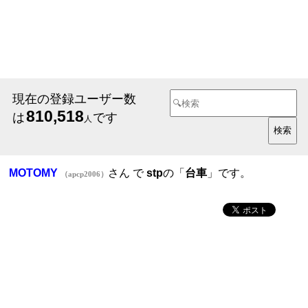
現在の登録ユーザー数
810,518
は
です
人
MOTOMY
さん で
stp
の「
台車
」です。
（apcp2006）