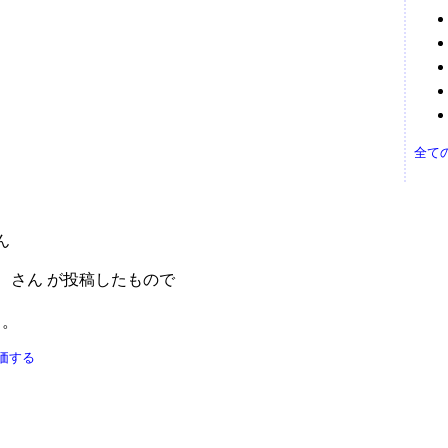
全て
ん
さん が投稿したもので
）
う。
価する