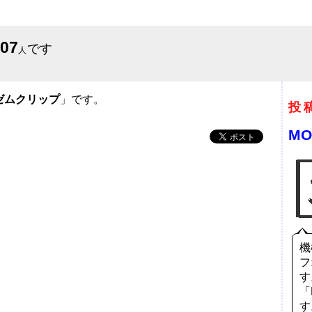
607
です
人
ゼムクリップ
」です。
投
MO
機
フ
す
「
す