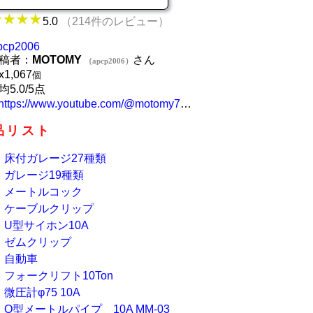
5.0
（214件のレビュー）
pcp2006
稿者：
MOTOMY
さん
（apcp2006）
x
1,067
個
均5.0/5点
https://www.youtube.com/@motomy7326
品リスト
床付ガレージ27種類
ガレージ19種類
メートルコック
ケーブルクリップ
U型サイホン10A
ゼムクリップ
自動車
フォークリフト10Ton
微圧計φ75 10A
O型メートルパイプ 10A MM-03