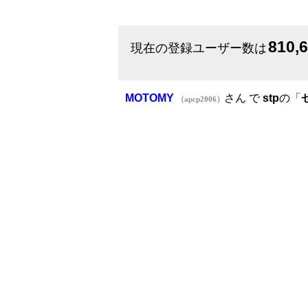
810,
現在の登録ユーザー数は
MOTOMY
さん で
stp
の「
（apcp2006）