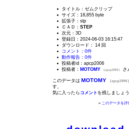
タイトル：ゼムクリップ
サイズ：18,855 byte
拡張子：stp
ＣＡＤ：
STEP
次元：3D
登録日：2024-06-03 16:15:47
ダウンロード： 14 回
コメント：0件
動作報告：0件
投稿者id：apcp2006
投稿者：
MOTOMY
さ
（apcp2006）
MOTOMY
このデータは
（apcp2006
す。
気に入ったら
を残しましょ
コメント
»
このデータを評